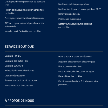
Outils pour film de protection de peinture
Meilleures polishs pour peinture
(PPF)
Meilleur film de protection de peinture 2025
Ruban de masquage & ruban adhésif de
protection
Rénovation de bateau
Nettoyer et imperméabiliser l'Alcantara
Polisseuse excentrique
APC nettoyant universel pour l’entretien
Nettoyeur vapeur pour le detailing
automobile
automobile
Introduction à l’entretien automobile
SERVICE BOUTIQUE
Garantie RUPES
Bons d'achat & codes de réduction
Garantie des outils Flex
Appareils électriques et électroniques
Garantie SCANGRIP
Protection des données
Fiches de données de sécurité
Mise au rebut des batteries usagées
Droit de rétractation
Paramètres des cookies
Exercer son droit de rétractation
Conditions de livraison & traitement des
paiements
Immatriculation d'entreprise
À PROPOS DE NOUS