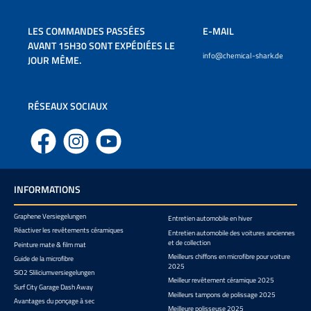
LES COMMANDES PASSÉES
E-MAIL
AVANT 15H30 SONT EXPÉDIÉES LE
info@chemical-shark.de
JOUR MÊME.
RÉSEAUX SOCIAUX
Facebook
Instagram
YouTube
INFORMATIONS
Graphene Versiegelungen
Entretien automobile en hiver
Réactiver les revêtements céramiques
Entretien automobile des voitures anciennes
et de collection
Peinture mate & film mat
Meilleurs chiffons en microfibre pour voiture
Guide de la microfibre
2025
SiO2 Sliliciumversiegelungen
Meilleur revêtement céramique 2025
Surf City Garage Dash Away
Meilleurs tampons de polissage 2025
Avantages du ponçage à sec
Meilleure polisseuse 2025