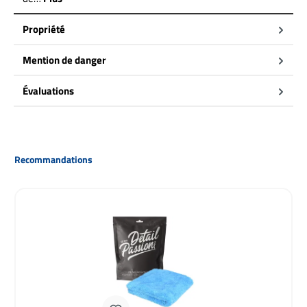
Propriété
Mention de danger
Évaluations
Ignorer la galerie de produits
Recommandations