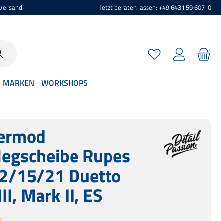
 Versand
Jetzt beraten lassen: +49 6431 59 607-0
Du hast 0 Produkte 
MARKEN
WORKSHOPS
ermod
legscheibe Rupes
2/15/21 Duetto
II, Mark II, ES