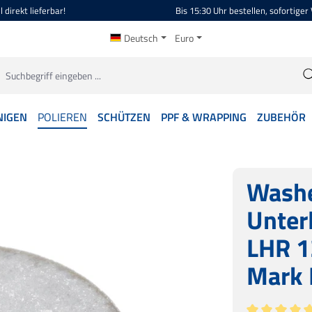
 direkt lieferbar!
Bis 15:30 Uhr bestellen, sofortiger
Deutsch
Euro
NIGEN
POLIEREN
SCHÜTZEN
PPF & WRAPPING
ZUBEHÖR
Wash
Unter
LHR 1
Mark I