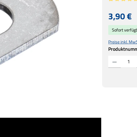
Durchschnitt
Regulärer Prei
3,90 €
Sofort verfügb
Preise inkl. Mw
Produktnum
Produkt Anzahl: