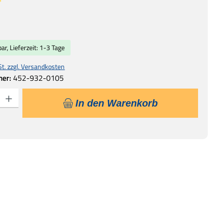
liche Bewertung von 5 von 5 Sternen
s:
ar, Lieferzeit: 1-3 Tage
St. zzgl. Versandkosten
mer:
452-932-0105
 Gib den gewünschten Wert ein oder benutze die Schaltflächen um die Anzahl
In den Warenkorb