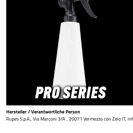
verliert. Das führt dazu, dass selbst bei
höheren Umdrehungszahlen der Druck
aufrechterhalten werden kann und
somit kein Einbruch der
Cuttingleistung erfolgt. Gleichermaßen
wird die Zellstruktur erhalten, was zu
einer optimalen Kühlung führt und
auch ein Zusammendrücken minimiert
wird. Auf Basis der Erfahrung mit
extrem schnellen Heavy Cut Polituren
wie der 3D Car Care 510 und der
universelllen 3D One Hybrid hat Detail
Passion jedoch besondere weitere
Eigenschaften bei dem Polierschaum
realisiert. DP Pro Therminator white -
Super Heavy Cut für starke
Lackdefekte DP Pro Therminator
orange - Medium Cut für One Step, All
in One oder mittelstarke Polituren DP
Pro Therminator maroon - Medium
Polish für mittlere Polituren und Finish
Hersteller / Verantwortliche Person
DP Pro Therminator black - Glanzfinish
für empfindliche Lacke oder extremen
Rupes S.p.A., Via Marconi 3/A , 20071 Vermezzo con Zelo IT, i
Gloss Super Heavy Cut bis Finish: DP
Pro Therminator Polierpads für