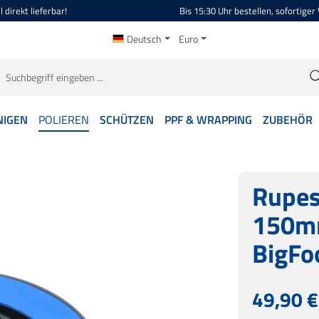
 direkt lieferbar!
Bis 15:30 Uhr bestellen, sofortiger
Deutsch
Euro
NIGEN
POLIEREN
SCHÜTZEN
PPF & WRAPPING
ZUBEHÖR
Rupes
150mm
BigFo
Regulärer Prei
49,90 €