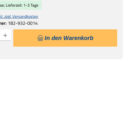
ar, Lieferzeit: 1-3 Tage
St. zzgl. Versandkosten
mer:
182-932-0014
 Gib den gewünschten Wert ein oder benutze die Schaltflächen um die Anzahl
In den Warenkorb