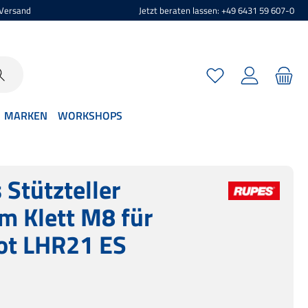
 Versand
Jetzt beraten lassen: +49 6431 59 607-0
Du hast 0 Produkte 
MARKEN
WORKSHOPS
 Stützteller
 Klett M8 für
ot LHR21 ES
s: