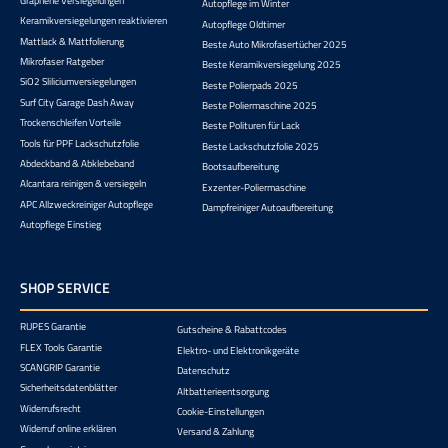
Graphene Versiegelungen
Autopflege im Winter
Keramikversiegelungen reaktivieren
Autopflege Oldtimer
Mattlack & Mattfolierung
Beste Auto Mikrofasertücher 2025
Mikrofaser Ratgeber
Beste Keramikversiegelung 2025
SiO2 Sliliciumversiegelungen
Beste Polierpads 2025
Surf City Garage Dash Away
Beste Poliermaschine 2025
Trockenschleifen Vorteile
Beste Polituren für Lack
Tools für PPF Lackschutzfolie
Beste Lackschutzfolie 2025
Abdeckband & Abklebeband
Bootsaufbereitung
Alcantara reinigen & versiegeln
Exzenter-Poliermaschine
APC Allzweckreiniger Autopflege
Dampfreiniger Autoaufbereitung
Autopflege Einstieg
SHOP SERVICE
RUPES Garantie
Gutscheine & Rabattcodes
FLEX Tools Garantie
Elektro- und Elektronikgeräte
SCANGRIP Garantie
Datenschutz
Sicherheitsdatenblätter
Altbatterieentsorgung
Widerrufsrecht
Cookie-Einstellungen
Widerruf online erklären
Versand & Zahlung