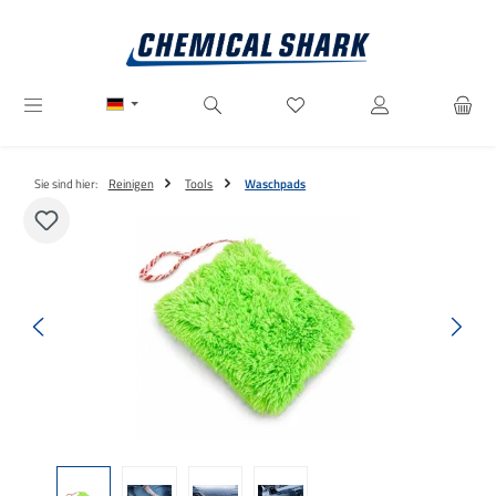
Zum Hauptinhalt springen
Du hast 0 Produkte auf dem M
Sie sind hier:
Reinigen
Tools
Waschpads
Bildergalerie überspringen