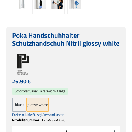
Poka Handschuhhalter
Schutzhandschuh Nitril glossy white
Regulärer Preis:
26,90 €
Sofort verfügbar, Lieferzeit: 1-3 Tage
black
glossy white
Preise inkl. MwSt. zzgl. Versandkosten
Produktnummer:
121-932-0046
Produkt Anzahl: Gib den gewünschten Wert ein oder benutze die Schaltflächen um die 