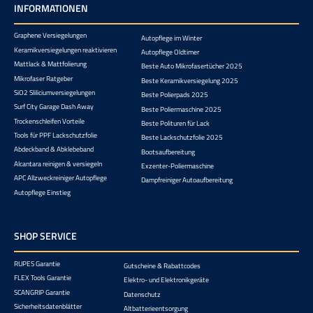
INFORMATIONEN
Graphene Versiegelungen
Autopflege im Winter
Keramikversiegelungen reaktivieren
Autopflege Oldtimer
Mattlack & Mattfolierung
Beste Auto Mikrofasertücher 2025
Mikrofaser Ratgeber
Beste Keramikversiegelung 2025
SiO2 Sliliciumversiegelungen
Beste Polierpads 2025
Surf City Garage Dash Away
Beste Poliermaschine 2025
Trockenschleifen Vorteile
Beste Polituren für Lack
Tools für PPF Lackschutzfolie
Beste Lackschutzfolie 2025
Abdeckband & Abklebeband
Bootsaufbereitung
Alcantara reinigen & versiegeln
Exzenter-Poliermaschine
APC Allzweckreiniger Autopflege
Dampfreiniger Autoaufbereitung
Autopflege Einstieg
SHOP SERVICE
RUPES Garantie
Gutscheine & Rabattcodes
FLEX Tools Garantie
Elektro- und Elektronikgeräte
SCANGRIP Garantie
Datenschutz
Sicherheitsdatenblätter
Altbatterieentsorgung