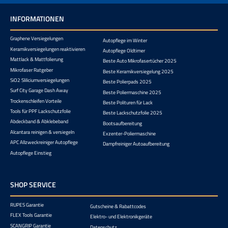
INFORMATIONEN
Graphene Versiegelungen
Autopflege im Winter
Keramikversiegelungen reaktivieren
Autopflege Oldtimer
Mattlack & Mattfolierung
Beste Auto Mikrofasertücher 2025
Mikrofaser Ratgeber
Beste Keramikversiegelung 2025
SiO2 Sliliciumversiegelungen
Beste Polierpads 2025
Surf City Garage Dash Away
Beste Poliermaschine 2025
Trockenschleifen Vorteile
Beste Polituren für Lack
Tools für PPF Lackschutzfolie
Beste Lackschutzfolie 2025
Abdeckband & Abklebeband
Bootsaufbereitung
Alcantara reinigen & versiegeln
Exzenter-Poliermaschine
APC Allzweckreiniger Autopflege
Dampfreiniger Autoaufbereitung
Autopflege Einstieg
SHOP SERVICE
RUPES Garantie
Gutscheine & Rabattcodes
FLEX Tools Garantie
Elektro- und Elektronikgeräte
SCANGRIP Garantie
Datenschutz