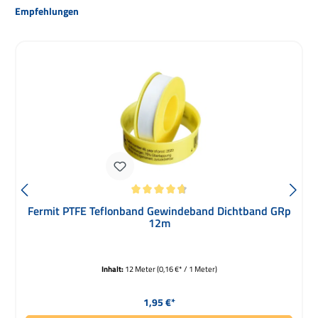
Produktgalerie überspringen
Empfehlungen
Durchschnittliche Bewertung von 4.8 von 5 Sternen
Fermit PTFE Teflonband Gewindeband Dichtband GRp
12m
Inhalt:
12 Meter
(0,16 €* / 1 Meter)
Regulärer Preis:
1,95 €*