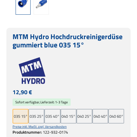
MTM Hydro Hochdruckreinigerdüse
gummiert blue 035 15°
Regulärer Preis:
12,90 €
Sofort verfügbar, Lieferzeit: 1-3 Tage
035 15°
035 25°
035 40°
040 15°
040 25°
040 40°
040 60°
Preise inkl. MwSt. zzgl. Versandkosten
Produktnummer:
122-932-0174