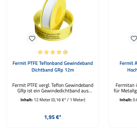
Durchschnittliche Bewertung von 4.8 von 5 Sternen
Fermit PTFE Teflonband Gewindeband
Fermit 
Dichtband GRp 12m
Hoc
Fermit PTFE vergl. Teflon Gewindeband
Fermitan i
GRp ist ein Gewindedichtband aus
für Metall
ungesintertem PTFE. Es ist chemisch
Abdichte
Inhalt:
12 Meter
(0,16 €* / 1 Meter)
Inhalt:
0.
beständig gegen gegen aggressivste
Hochdruck
Medien. Das Dichtband versprödet
Es ist ve
nicht, quillt nicht und klebt nicht. Es
Metallen w
Regulärer Preis:
1,95 €*
ist komplett frei von Öl und Fett. Das
und Kupfer
Dichtband ist somit geeignet für
als mitt
Verschraubungen und Abdichten von
einge
In den Warenkorb
MTM Hydro und allen anderen
ausreiche