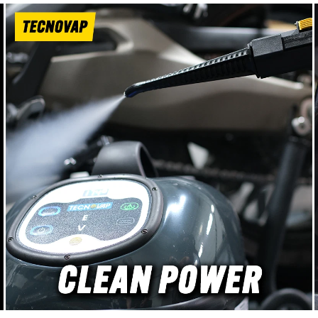
reich Temperatur: -30°C bis
Hydro Hochdruckreinigung
C Einfach und schnell
sowie andere Pistolen m
ar Sehr guter Widerstand
Anschluss. Je nach Variant
egen Wasserschlag
Lanze mit 1/4" Außengewin
ionszeit ca. 1 bis 3 Stunden
1/4" Quick Connect Aus
erhältlich. MTM Hydro ILS28 SQR
Hochdrucklanze für Fahrz
und Reinigung Gesamtlän
29cm isolierter Griffber
komfortables Handling Abg
Endstück für bessere E
Wahlweise mit 1/4" AG o
Quick Connect Ideal f
Hochdruckreinigungspistol
Quick Connect Pistolen Ge
Kalt- und Warmwasser Bet
bis 280 bar Wahlweise mit Gewinde
oder Quick Connect Die Va
1/4" AG eignet sich für S
klassischer 1/4" IG Verschr
Variante 1/4" QC wird mit
1/4" Quick Connect Schne
und 1/4" Quick Connect S
geliefert. Dadurch lass
Düsenhalter, Sprühdüsen u