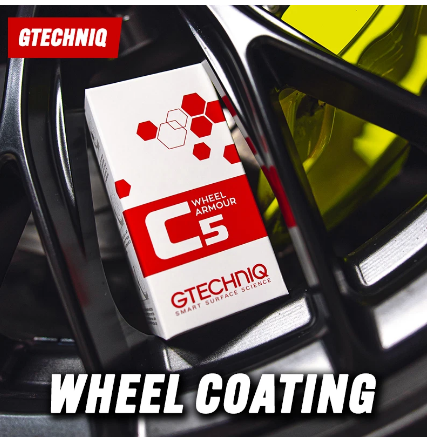
spistolen
geringes Gewicht und hohe
it 1/4"
Langlebigkeit. Die charakteristische
e ist die
Acqualine azurro-blaue Isolierung
de oder als
sorgt für hohen Bedienkomfort und ein
führung
unverwechselbares Premium-Design.
Mit einer Länge von 50cm (20 Zoll) und
eugpflege
dem ergonomischen 15° Biegewinkel
ge: 50cm
eignet sich die Lanze ideal für
eich für
Fahrzeugdächer, Radkästen, Schweller
ewinkeltes
und schwer erreichbare Bereiche.
rgonomie
Premium Hochdrucklanze der MTM
der 1/4"
Hydro Acqualine Serie Gefertigt aus
ür MTM
AISI 316 Edelstahl für höchste
en und 1/4"
Korrosionsbeständigkeit Exklusive
eignet für
Acqualine azurro Farbgebung 50cm
riebsdruck
Gesamtlänge (20") 15° abgewinkeltes
Endstück für ergonomisches Arbeiten
riante mit
Wahlweise mit 1/4" AG oder 1/4"
etups mit
Quick Connect Ideal für MTM Hydro
aubung. Die
Pistolen und andere 1/4" Quick
 passender
Connect Pistolen Geeignet für Kalt-
llkupplung
und Warmwasser Betriebsdruck bis
tecknippel
280 bar Temperaturbeständig bis
en sich
150°C Besonderheiten der EXS28
nd weiteres
Acqualine Die EXS28 unterscheidet