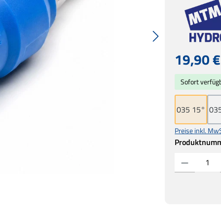
Regulärer Prei
19,90 €
Sofort verfügb
035 15°
03
Preise inkl. Mw
Produktnum
Produkt Anzahl: