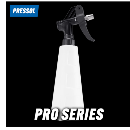
Komponenten von Hochdruckreinigern.
Einsatzbe
Einsatzbereich Temperatur: -400°F bis
+150°
+500°F / -200°C bis +260°C Einfach
anwendb
und schnell anwendbar Nicht brennbar
g
/ nicht entzündbar Kein Verfallsdatum
Polymerisat
100% PTFE Geeignet zum Abdichten
von Hochdruckverbindungen mit
Grobgewinden