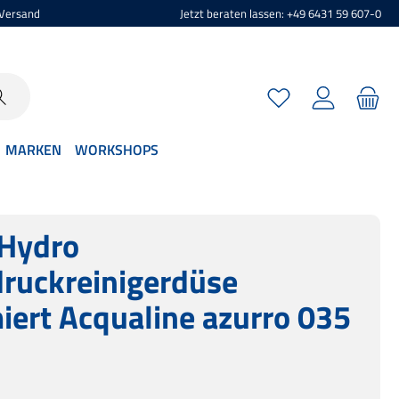
 Versand
Jetzt beraten lassen: +49 6431 59 607-0
Du hast 0 Produkte 
MARKEN
WORKSHOPS
Hydro
ruckreinigerdüse
ert Acqualine azurro 035