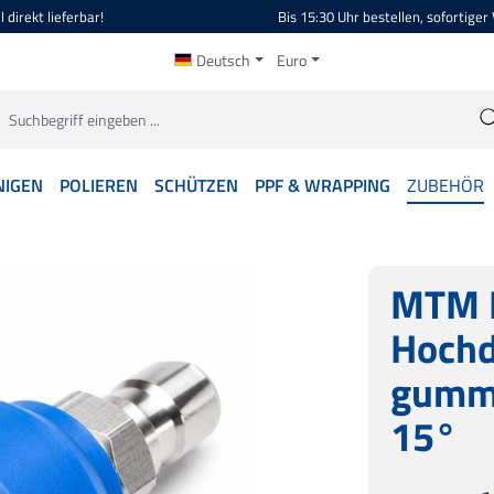
 direkt lieferbar!
Bis 15:30 Uhr bestellen, sofortiger
Deutsch
Euro
NIGEN
POLIEREN
SCHÜTZEN
PPF & WRAPPING
ZUBEHÖR
MTM 
Hochd
gummi
15°