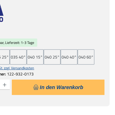
s:
ar, Lieferzeit: 1-3 Tage
5 25°
035 40°
040 15°
040 25°
040 40°
040 60°
St. zzgl. Versandkosten
mer:
122-932-0173
 Gib den gewünschten Wert ein oder benutze die Schaltflächen um die Anzahl
In den Warenkorb