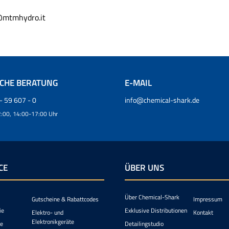
Zubehör schnell und kom
wechseln. Hinweis zur Quick Connect
o@mtmhydro.it
Variante Bei der MTM Hy
SQR Hochdruckreiniger Lan
50cm werden die Quick 
Komponenten unverschr
flexiblen Selbstmontage gel
können Stecknippel
Schnellkupplung passend z
SCHE BERATUNG
E-MAIL
Hochdruckreiniger-Setup m
ausgerichtet werden. Ideal für
- 59 607 - 0
info@chemical-shark.de
professionelle Fahrzeugpfl
:00, 14:00-17:00 Uhr
Hydro ILS28 SQR Lanze bi
sehr gute Kombination aus 
Reichweite und Ergonomie. 
sich ideal für Vorwäs
Felgenreinigung, Unterbod
Schweller, Radkästen u
CE
ÜBER UNS
Anwendungen, bei denen ei
und komfortable Hochdr
gefragt ist.
Über Chemical-Shark
Gutscheine & Rabattcodes
Impressum
ie
Exklusive Distributionen
Elektro- und
Kontakt
Elektronikgeräte
ie
Detailingstudio