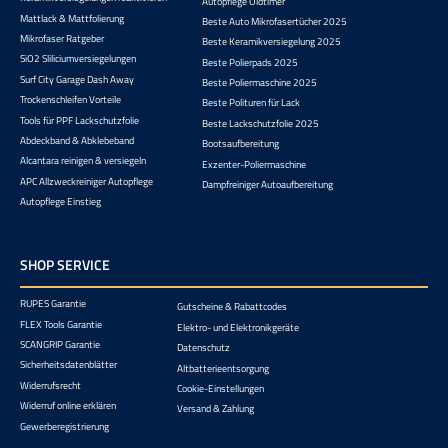
Autopflege Oldtimer
Mattlack & Mattfolierung
Beste Auto Mikrofasertücher 2025
Mikrofaser Ratgeber
Beste Keramikversiegelung 2025
SiO2 Sliliciumversiegelungen
Beste Polierpads 2025
Surf City Garage Dash Away
Beste Poliermaschine 2025
Trockenschleifen Vorteile
Beste Polituren für Lack
Tools für PPF Lackschutzfolie
Beste Lackschutzfolie 2025
Abdeckband & Abklebeband
Bootsaufbereitung
Alcantara reinigen & versiegeln
Exzenter-Poliermaschine
APC Allzweckreiniger Autopflege
Dampfreiniger Autoaufbereitung
Autopflege Einstieg
SHOP SERVICE
RUPES Garantie
Gutscheine & Rabattcodes
FLEX Tools Garantie
Elektro- und Elektronikgeräte
SCANGRIP Garantie
Datenschutz
Sicherheitsdatenblätter
Altbatterieentsorgung
Widerrufsrecht
Cookie-Einstellungen
Widerruf online erklären
Versand & Zahlung
Gewerberegistrierung