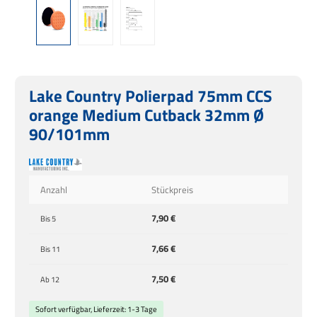
Lake Country Polierpad 75mm CCS
orange Medium Cutback 32mm Ø
90/101mm
Anzahl
Stückpreis
7,90 €
Bis
5
7,66 €
Bis
11
7,50 €
Ab
12
Sofort verfügbar, Lieferzeit: 1-3 Tage