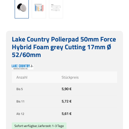
Lake Country Polierpad 50mm Force
Hybrid Foam grey Cutting 17mm Ø
52/60mm
Anzahl
Stückpreis
5,90 €
Bis
5
5,72 €
Bis
11
5,61 €
Ab
12
Sofort verfügbar, Lieferzeit: 1-3 Tage