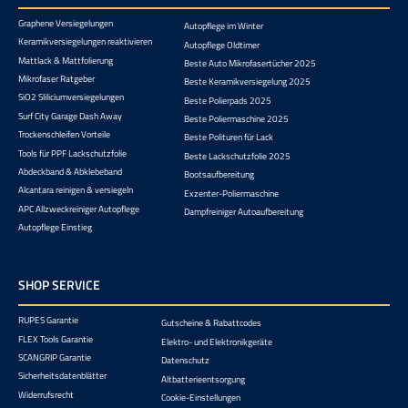
Graphene Versiegelungen
Autopflege im Winter
Keramikversiegelungen reaktivieren
Autopflege Oldtimer
Mattlack & Mattfolierung
Beste Auto Mikrofasertücher 2025
Mikrofaser Ratgeber
Beste Keramikversiegelung 2025
SiO2 Sliliciumversiegelungen
Beste Polierpads 2025
Surf City Garage Dash Away
Beste Poliermaschine 2025
Trockenschleifen Vorteile
Beste Polituren für Lack
Tools für PPF Lackschutzfolie
Beste Lackschutzfolie 2025
Abdeckband & Abklebeband
Bootsaufbereitung
Alcantara reinigen & versiegeln
Exzenter-Poliermaschine
APC Allzweckreiniger Autopflege
Dampfreiniger Autoaufbereitung
Autopflege Einstieg
SHOP SERVICE
RUPES Garantie
Gutscheine & Rabattcodes
FLEX Tools Garantie
Elektro- und Elektronikgeräte
SCANGRIP Garantie
Datenschutz
Sicherheitsdatenblätter
Altbatterieentsorgung
Widerrufsrecht
Cookie-Einstellungen