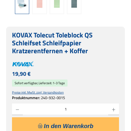
KOVAX Tolecut Toleblock QS
Schleifset Schleifpapier
Kratzerentfernen + Koffer
Regulärer Preis:
19,90 €
Sofort verfügbar, Lieferzeit: 1-3 Tage
Preise inkl. MwSt. zzgl. Versandkosten
Produktnummer:
240-932-0015
Produkt Anzahl: Gib den gewünschten Wert ein oder benutze die Schaltflächen um die 
In den Warenkorb