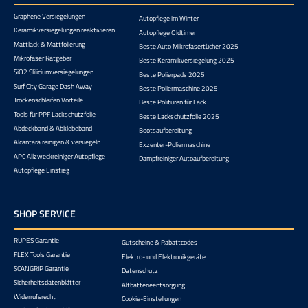
Graphene Versiegelungen
Autopflege im Winter
Keramikversiegelungen reaktivieren
Autopflege Oldtimer
Mattlack & Mattfolierung
Beste Auto Mikrofasertücher 2025
Mikrofaser Ratgeber
Beste Keramikversiegelung 2025
SiO2 Sliliciumversiegelungen
Beste Polierpads 2025
Surf City Garage Dash Away
Beste Poliermaschine 2025
Trockenschleifen Vorteile
Beste Polituren für Lack
Tools für PPF Lackschutzfolie
Beste Lackschutzfolie 2025
Abdeckband & Abklebeband
Bootsaufbereitung
Alcantara reinigen & versiegeln
Exzenter-Poliermaschine
APC Allzweckreiniger Autopflege
Dampfreiniger Autoaufbereitung
Autopflege Einstieg
SHOP SERVICE
RUPES Garantie
Gutscheine & Rabattcodes
FLEX Tools Garantie
Elektro- und Elektronikgeräte
SCANGRIP Garantie
Datenschutz
Sicherheitsdatenblätter
Altbatterieentsorgung
Widerrufsrecht
Cookie-Einstellungen