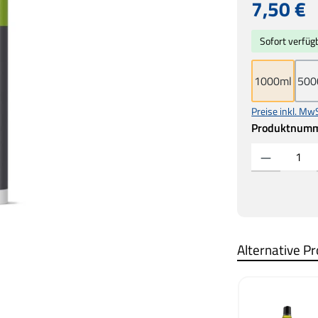
Regulärer Prei
7,50 €
Sofort verfügb
1000ml
500
Preise inkl. Mw
Produktnum
Produkt Anzahl:
Alternative P