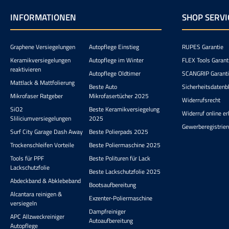
INFORMATIONEN
SHOP SERVI
Graphene Versiegelungen
Autopflege Einstieg
RUPES Garantie
Keramikversiegelungen
Autopflege im Winter
FLEX Tools Garant
reaktivieren
Autopflege Oldtimer
SCANGRIP Garant
Mattlack & Mattfolierung
Beste Auto
Sicherheitsdatenbl
Mikrofaser Ratgeber
Mikrofasertücher 2025
Widerrufsrecht
SiO2
Beste Keramikversiegelung
Widerruf online er
Sliliciumversiegelungen
2025
Gewerberegistrier
Surf City Garage Dash Away
Beste Polierpads 2025
Trockenschleifen Vorteile
Beste Poliermaschine 2025
Tools für PPF
Beste Polituren für Lack
Lackschutzfolie
Beste Lackschutzfolie 2025
Abdeckband & Abklebeband
Bootsaufbereitung
Alcantara reinigen &
Exzenter-Poliermaschine
versiegeln
Dampfreiniger
APC Allzweckreiniger
Autoaufbereitung
Autopflege