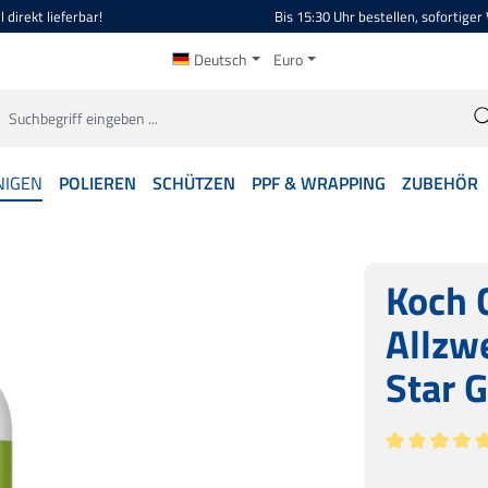
 direkt lieferbar!
Bis 15:30 Uhr bestellen, sofortiger
Deutsch
Euro
NIGEN
POLIEREN
SCHÜTZEN
PPF & WRAPPING
ZUBEHÖR
Koch 
Allzw
Star 
Durchschnitt