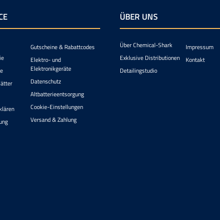
CE
ÜBER UNS
Über Chemical-Shark
Gutscheine & Rabattcodes
Impressum
ie
Exklusive Distributionen
Elektro- und
Kontakt
Elektronikgeräte
ie
Detailingstudio
Datenschutz
ätter
Altbatterieentsorgung
Cookie-Einstellungen
klären
Versand & Zahlung
ung