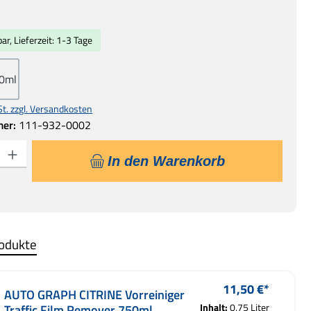
s:
ar, Lieferzeit: 1-3 Tage
0ml
St. zzgl. Versandkosten
mer:
111-932-0002
 Gib den gewünschten Wert ein oder benutze die Schaltflächen um die Anzahl
In den Warenkorb
rodukte
11,50 €*
Regulärer Preis:
AUTO GRAPH CITRINE Vorreiniger
Inhalt:
0.75 Liter
Traffic Film Remover 750ml