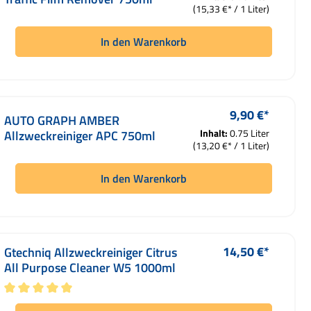
(15,33 €* / 1 Liter)
In den Warenkorb
9,90 €*
Regulärer Preis
AUTO GRAPH AMBER
Inhalt:
0.75 Liter
Allzweckreiniger APC 750ml
(13,20 €* / 1 Liter)
In den Warenkorb
14,50 €*
Gtechniq Allzweckreiniger Citrus
Regulärer Preis:
All Purpose Cleaner W5 1000ml
Durchschnittliche Bewertung von 5 von 5 Sternen