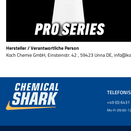
beim Einsatz in
Materia
Sprühextraktionsgeräten,
Mikrobürst
Bodenreinigungsautomaten,
Ermögli
Teilereinigungsmaschinen etc.).
Reinigun
von Reini
zum Bei
Sneaker 
Unterschi
Scru
Hersteller / Verantwortliche Person
ScrubSpo
beide die 
Koch Chemie GmbH, Einsteinstr. 42 , 59423 Unna DE, info@k
Allerding
hat nur e
mit dem
Verschmut
ScrubPad 
und is
großflä
TELEFONI
geeigne
angelö
+49 (0) 6431 
ScrubPad
Mo-Fr 09:00-12