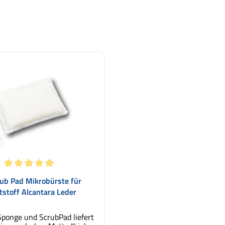
ttliche Bewertung von 4.94 von 5 Sternen
ub Pad Mikrobürste für
stoff Alcantara Leder
ponge und ScrubPad liefert