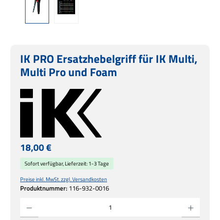
IK PRO Ersatzhebelgriff für IK Multi,
Multi Pro und Foam
Regulärer Preis:
18,00 €
Sofort verfügbar, Lieferzeit: 1-3 Tage
Preise inkl. MwSt. zzgl. Versandkosten
Produktnummer:
116-932-0016
Produkt Anzahl: Gib den gewünschten Wert ein oder benutze die Schaltflächen um die 