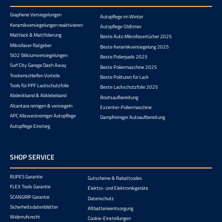
Graphene Versiegelungen
Autopflege im Winter
Keramikversiegelungen reaktivieren
Autopflege Oldtimer
Mattlack & Mattfolierung
Beste Auto Mikrofasertücher 2025
Mikrofaser Ratgeber
Beste Keramikversiegelung 2025
SiO2 Sliliciumversiegelungen
Beste Polierpads 2025
Surf City Garage Dash Away
Beste Poliermaschine 2025
Trockenschleifen Vorteile
Beste Polituren für Lack
Tools für PPF Lackschutzfolie
Beste Lackschutzfolie 2025
Abdeckband & Abklebeband
Bootsaufbereitung
Alcantara reinigen & versiegeln
Exzenter-Poliermaschine
APC Allzweckreiniger Autopflege
Dampfreiniger Autoaufbereitung
Autopflege Einstieg
SHOP SERVICE
RUPES Garantie
Gutscheine & Rabattcodes
FLEX Tools Garantie
Elektro- und Elektronikgeräte
SCANGRIP Garantie
Datenschutz
Sicherheitsdatenblätter
Altbatterieentsorgung
Widerrufsrecht
Cookie-Einstellungen