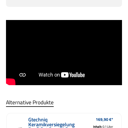
Alternative Produkte
Gtechniq
169,90 €*
Regulärer Preis:
Keramikversiegelung
Inhalt:
0.1 Liter