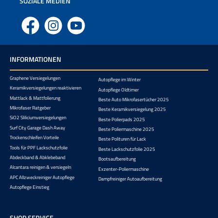
SOZIALE MEDIEN
Facebook
Instagram
YouTube
INFORMATIONEN
Graphene Versiegelungen
Autopflege im Winter
Keramikversiegelungen reaktivieren
Autopflege Oldtimer
Mattlack & Mattfolierung
Beste Auto Mikrofasertücher 2025
Mikrofaser Ratgeber
Beste Keramikversiegelung 2025
SiO2 Sliliciumversiegelungen
Beste Polierpads 2025
Surf City Garage Dash Away
Beste Poliermaschine 2025
Trockenschleifen Vorteile
Beste Polituren für Lack
Tools für PPF Lackschutzfolie
Beste Lackschutzfolie 2025
Abdeckband & Abklebeband
Bootsaufbereitung
Alcantara reinigen & versiegeln
Exzenter-Poliermaschine
APC Allzweckreiniger Autopflege
Dampfreiniger Autoaufbereitung
Autopflege Einstieg
SHOP SERVICE