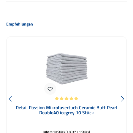
Produktgalerie überspringen
Empfehlungen
Durchschnittliche Bewertung von 5 von 5 Sternen
Detail Passion Mikrofasertuch Ceramic Buff Pearl
Double40 icegrey 10 Stück
Inhalt:
10 Stück
(1,89 €* / 1 Stück)