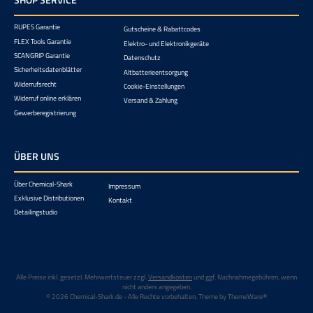
RUPES Garantie
Gutscheine & Rabattcodes
FLEX Tools Garantie
Elektro- und Elektronikgeräte
SCANGRIP Garantie
Datenschutz
Sicherheitsdatenblätter
Altbatterieentsorgung
Widerrufsrecht
Cookie-Einstellungen
Widerruf online erklären
Versand & Zahlung
Gewerberegistrierung
ÜBER UNS
Über Chemical-Shark
Impressum
Exklusive Distributionen
Kontakt
Detailingstudio
Alle Preise inkl. gesetzl. Mehrwertsteuer zzgl.
Versandkosten
und ggf. Nachnahmegebühren, wenn
nicht anders angegeben.
© 2026 Chemical-Shark.de - Alle Rechte vorbehalten. Theme by
ThemeWare®