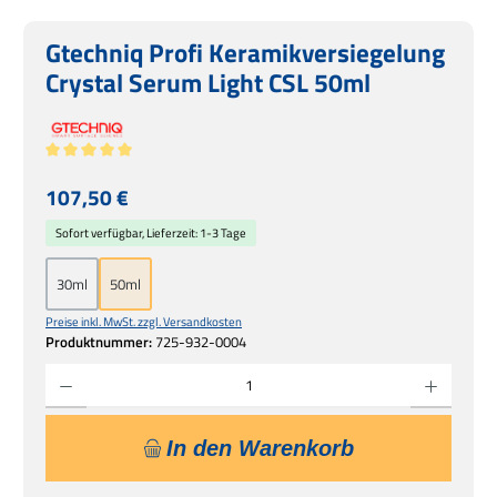
Gtechniq Profi Keramikversiegelung
Crystal Serum Light CSL 50ml
Durchschnittliche Bewertung von 5 von 5 Sternen
Regulärer Preis:
107,50 €
Sofort verfügbar, Lieferzeit: 1-3 Tage
30ml
50ml
Preise inkl. MwSt. zzgl. Versandkosten
Produktnummer:
725-932-0004
Produkt Anzahl: Gib den gewünschten Wert ein oder benutze die Schaltflächen um die 
In den Warenkorb