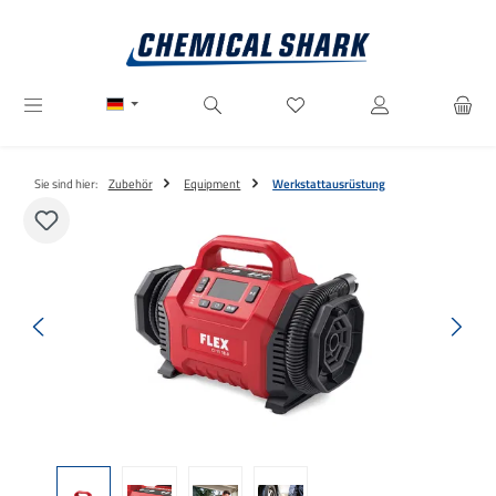
Zum Hauptinhalt springen
Du hast 0 Produkte auf dem M
Sie sind hier:
Zubehör
Equipment
Werkstattausrüstung
Bildergalerie überspringen