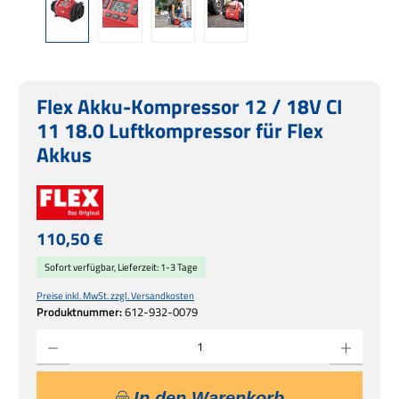
Flex Akku-Kompressor 12 / 18V CI
11 18.0 Luftkompressor für Flex
Akkus
Regulärer Preis:
110,50 €
Sofort verfügbar, Lieferzeit: 1-3 Tage
Preise inkl. MwSt. zzgl. Versandkosten
Produktnummer:
612-932-0079
Produkt Anzahl: Gib den gewünschten Wert ein oder benutze die Schaltflächen um die 
In den Warenkorb