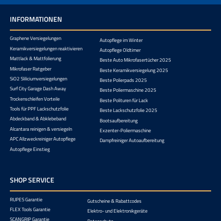
INFORMATIONEN
Graphene Versiegelungen
Autopflege im Winter
Keramikversiegelungen reaktivieren
Autopflege Oldtimer
Mattlack & Mattfolierung
Beste Auto Mikrofasertücher 2025
Mikrofaser Ratgeber
Beste Keramikversiegelung 2025
SiO2 Sliliciumversiegelungen
Beste Polierpads 2025
Surf City Garage Dash Away
Beste Poliermaschine 2025
Trockenschleifen Vorteile
Beste Polituren für Lack
Tools für PPF Lackschutzfolie
Beste Lackschutzfolie 2025
Abdeckband & Abklebeband
Bootsaufbereitung
Alcantara reinigen & versiegeln
Exzenter-Poliermaschine
APC Allzweckreiniger Autopflege
Dampfreiniger Autoaufbereitung
Autopflege Einstieg
SHOP SERVICE
RUPES Garantie
Gutscheine & Rabattcodes
FLEX Tools Garantie
Elektro- und Elektronikgeräte
SCANGRIP Garantie