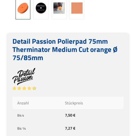
Detail Passion Polierpad 75mm
Therminator Medium Cut orange Ø
75/85mm
Durchschnittliche Bewertung von 4.87 von 5 Sternen
Anzahl
Stückpreis
7,50 €
Bis
4
7,27 €
Bis
14