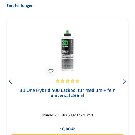
Produktgalerie überspringen
Empfehlungen
Durchschnittliche Bewertung von 5 von 5 Sternen
3D One Hybrid 400 Lackpolitur medium + fein
universal 236ml
Inhalt:
0.236 Liter
(71,61 €* / 1 Liter)
Regulärer Preis:
16,90 €*