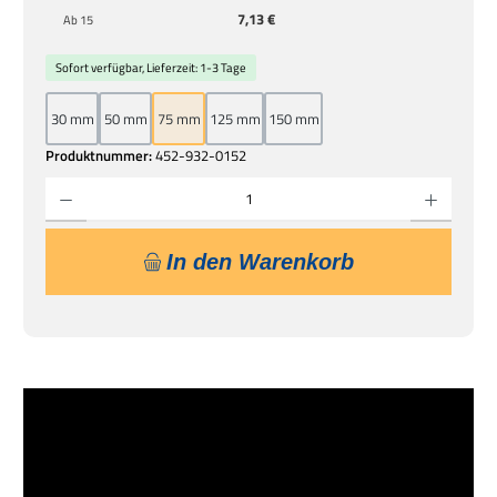
7,13 €
Ab
15
Sofort verfügbar, Lieferzeit: 1-3 Tage
30 mm
50 mm
75 mm
125 mm
150 mm
Produktnummer:
452-932-0152
Produkt Anzahl: Gib den gewünschten Wert ein oder benutze die Schaltflächen um die 
In den Warenkorb