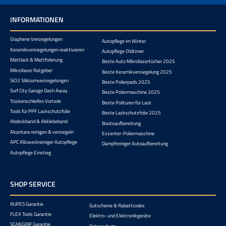
INFORMATIONEN
Graphene Versiegelungen
Autopflege im Winter
Keramikversiegelungen reaktivieren
Autopflege Oldtimer
Mattlack & Mattfolierung
Beste Auto Mikrofasertücher 2025
Mikrofaser Ratgeber
Beste Keramikversiegelung 2025
SiO2 Sliliciumversiegelungen
Beste Polierpads 2025
Surf City Garage Dash Away
Beste Poliermaschine 2025
Trockenschleifen Vorteile
Beste Polituren für Lack
Tools für PPF Lackschutzfolie
Beste Lackschutzfolie 2025
Abdeckband & Abklebeband
Bootsaufbereitung
Alcantara reinigen & versiegeln
Exzenter-Poliermaschine
APC Allzweckreiniger Autopflege
Dampfreiniger Autoaufbereitung
Autopflege Einstieg
SHOP SERVICE
RUPES Garantie
Gutscheine & Rabattcodes
FLEX Tools Garantie
Elektro- und Elektronikgeräte
SCANGRIP Garantie