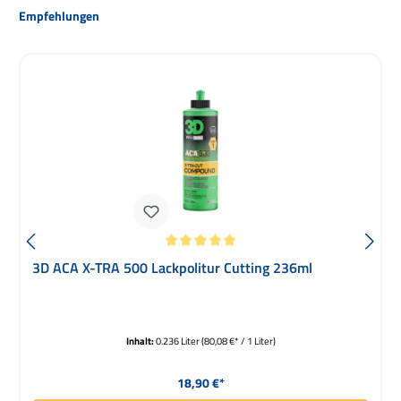
Produktgalerie überspringen
Empfehlungen
Durchschnittliche Bewertung von 5 von 5 Sternen
3D ACA X-TRA 500 Lackpolitur Cutting 236ml
Inhalt:
0.236 Liter
(80,08 €* / 1 Liter)
Regulärer Preis:
18,90 €*