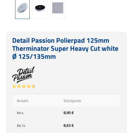
Detail Passion Polierpad 125mm
Therminator Super Heavy Cut white
Ø 125/135mm
Durchschnittliche Bewertung von 4.83 von 5 Sternen
Anzahl
Stückpreis
8,90 €
Bis
4
8,63 €
Bis
14