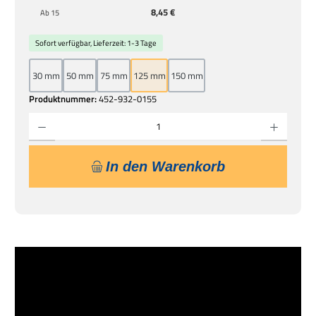
8,45 €
Ab
15
Sofort verfügbar, Lieferzeit: 1-3 Tage
30 mm
50 mm
75 mm
125 mm
150 mm
Produktnummer:
452-932-0155
Produkt Anzahl: Gib den gewünschten Wert ein oder benutze die Schaltflächen um die 
In den Warenkorb