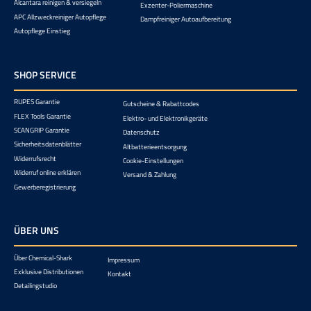
Alcantara reinigen & versiegeln
Exzenter-Poliermaschine
APC Allzweckreiniger Autopflege
Dampfreiniger Autoaufbereitung
Autopflege Einstieg
SHOP SERVICE
RUPES Garantie
Gutscheine & Rabattcodes
FLEX Tools Garantie
Elektro- und Elektronikgeräte
SCANGRIP Garantie
Datenschutz
Sicherheitsdatenblätter
Altbatterieentsorgung
Widerrufsrecht
Cookie-Einstellungen
Widerruf online erklären
Versand & Zahlung
Gewerberegistrierung
ÜBER UNS
Über Chemical-Shark
Impressum
Exklusive Distributionen
Kontakt
Detailingstudio