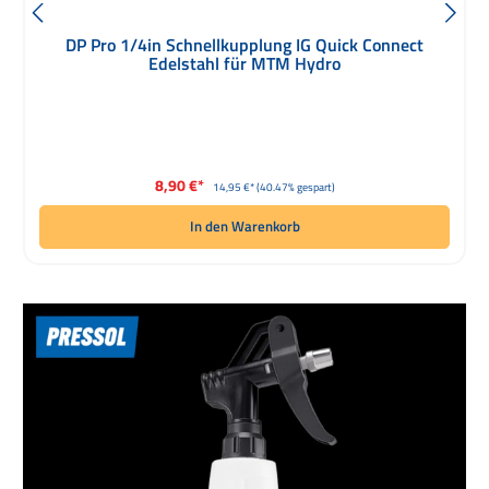
DP Pro 1/4in Schnellkupplung IG Quick Connect
Edelstahl für MTM Hydro
Verkaufspreis:
8,90 €*
Regulärer Preis:
14,95 €*
(40.47% gespart)
In den Warenkorb