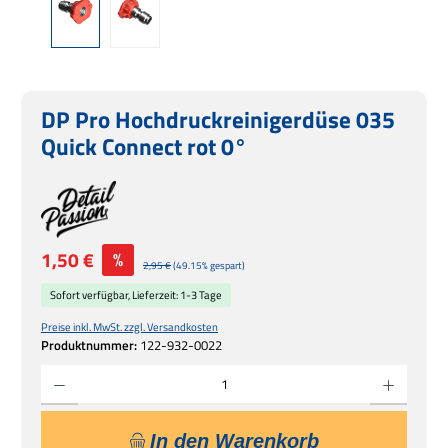
DP Pro Hochdruckreinigerdüse 035
Quick Connect rot 0°
Verkaufspreis:
1,50 €
%
Regulärer Preis:
2,95 €
(49.15% gespart)
Sofort verfügbar, Lieferzeit: 1-3 Tage
Preise inkl. MwSt. zzgl. Versandkosten
Produktnummer:
122-932-0022
Produkt Anzahl: Gib den gewünschten Wert ein oder benutze die Schaltflächen um die 
In den Warenkorb