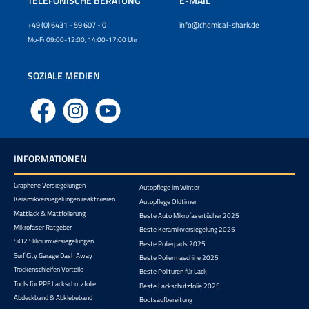
TELEFONISCHE BERATUNG
E-MAIL
+49 (0) 6431 - 59 607 - 0
info@chemical-shark.de
Mo-Fr 09:00-12:00, 14:00-17:00 Uhr
SOZIALE MEDIEN
Facebook
Instagram
YouTube
INFORMATIONEN
Graphene Versiegelungen
Autopflege im Winter
Keramikversiegelungen reaktivieren
Autopflege Oldtimer
Mattlack & Mattfolierung
Beste Auto Mikrofasertücher 2025
Mikrofaser Ratgeber
Beste Keramikversiegelung 2025
SiO2 Sliliciumversiegelungen
Beste Polierpads 2025
Surf City Garage Dash Away
Beste Poliermaschine 2025
Trockenschleifen Vorteile
Beste Polituren für Lack
Tools für PPF Lackschutzfolie
Beste Lackschutzfolie 2025
Abdeckband & Abklebeband
Bootsaufbereitung