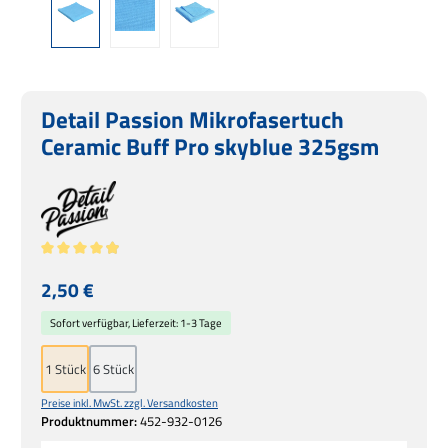
Detail Passion Mikrofasertuch
Ceramic Buff Pro skyblue 325gsm
Durchschnittliche Bewertung von 4.96 von 5 Sternen
Regulärer Preis:
2,50 €
Sofort verfügbar, Lieferzeit: 1-3 Tage
1 Stück
6 Stück
Preise inkl. MwSt. zzgl. Versandkosten
Produktnummer:
452-932-0126
Produkt Anzahl: Gib den gewünschten Wert ein oder benutze die Schaltflächen um die 