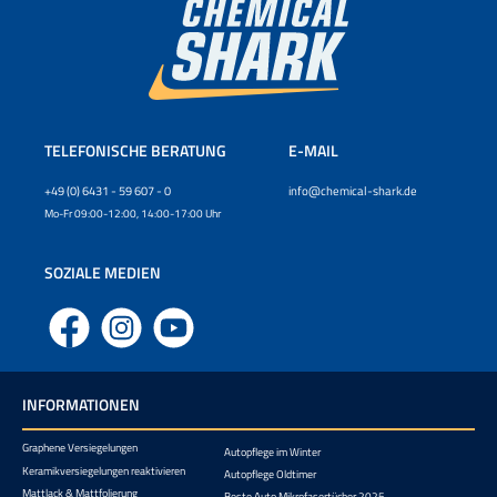
TELEFONISCHE BERATUNG
E-MAIL
+49 (0) 6431 - 59 607 - 0
info@chemical-shark.de
Mo-Fr 09:00-12:00, 14:00-17:00 Uhr
SOZIALE MEDIEN
Facebook
Instagram
YouTube
INFORMATIONEN
Graphene Versiegelungen
Autopflege im Winter
Keramikversiegelungen reaktivieren
Autopflege Oldtimer
Mattlack & Mattfolierung
Beste Auto Mikrofasertücher 2025