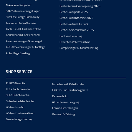
Mikrofaser Ratgeber
Beste Keramikversiegelung 2025
SiO2 Sliliciumversiegelungen
Beste Polierpads 2025
Surf City Garage Dash Away
Beste Poliermaschine 2025
Trockenschleifen Vorteile
Beste Polituren für Lack
Tools für PPF Lackschutzfolie
Beste Lackschutzfolie 2025
Abdeckband & Abklebeband
Bootsaufbereitung
Alcantara reinigen & versiegeln
Exzenter-Poliermaschine
APC Allzweckreiniger Autopflege
Dampfreiniger Autoaufbereitung
Autopflege Einstieg
SHOP SERVICE
RUPES Garantie
Gutscheine & Rabattcodes
FLEX Tools Garantie
Elektro- und Elektronikgeräte
SCANGRIP Garantie
Datenschutz
Sicherheitsdatenblätter
Altbatterieentsorgung
Widerrufsrecht
Cookie-Einstellungen
Widerruf online erklären
Versand & Zahlung
Gewerberegistrierung