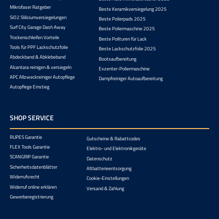
Mikrofaser Ratgeber
Beste Keramikversiegelung 2025
SiO2 Sliliciumversiegelungen
Beste Polierpads 2025
Surf City Garage Dash Away
Beste Poliermaschine 2025
Trockenschleifen Vorteile
Beste Polituren für Lack
Tools für PPF Lackschutzfolie
Beste Lackschutzfolie 2025
Abdeckband & Abklebeband
Bootsaufbereitung
Alcantara reinigen & versiegeln
Exzenter-Poliermaschine
APC Allzweckreiniger Autopflege
Dampfreiniger Autoaufbereitung
Autopflege Einstieg
SHOP SERVICE
RUPES Garantie
Gutscheine & Rabattcodes
FLEX Tools Garantie
Elektro- und Elektronikgeräte
SCANGRIP Garantie
Datenschutz
Sicherheitsdatenblätter
Altbatterieentsorgung
Widerrufsrecht
Cookie-Einstellungen
Widerruf online erklären
Versand & Zahlung
Gewerberegistrierung