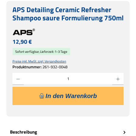
APS Detailing Ceramic Refresher
Shampoo saure Formulierung 750ml
Regulärer Preis:
12,90 €
Sofort verfügbar, Lieferzeit: 1-3 Tage
Preise inkl. MwSt. zzgl. Versandkosten
Produktnummer:
261-932-0048
Produkt Anzahl: Gib den gewünschten Wert ein oder benutze die Schaltflächen um die 
In den Warenkorb
Beschreibung