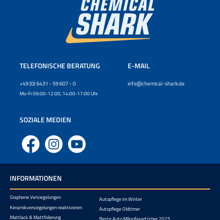
TELEFONISCHE BERATUNG
E-MAIL
+49 (0) 6431 - 59 607 - 0
info@chemical-shark.de
Mo-Fr 09:00-12:00, 14:00-17:00 Uhr
SOZIALE MEDIEN
Facebook
Instagram
YouTube
INFORMATIONEN
Graphene Versiegelungen
Autopflege im Winter
Keramikversiegelungen reaktivieren
Autopflege Oldtimer
Mattlack & Mattfolierung
Beste Auto Mikrofasertücher 2025