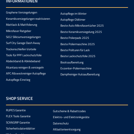
INFORMATIONEN
Graphene Versiegelungen
Autopflege im Winter
Keramikversiegelungen reaktivieren
Autopflege Oldtimer
Mattlack & Mattfolierung
Beste Auto Mikrofasertücher 2025
Mikrofaser Ratgeber
Beste Keramikversiegelung 2025
SiO2 Sliliciumversiegelungen
Beste Polierpads 2025
Surf City Garage Dash Away
Beste Poliermaschine 2025
Trockenschleifen Vorteile
Beste Polituren für Lack
Tools für PPF Lackschutzfolie
Beste Lackschutzfolie 2025
Abdeckband & Abklebeband
Bootsaufbereitung
Alcantara reinigen & versiegeln
Exzenter-Poliermaschine
APC Allzweckreiniger Autopflege
Dampfreiniger Autoaufbereitung
Autopflege Einstieg
SHOP SERVICE
RUPES Garantie
Gutscheine & Rabattcodes
FLEX Tools Garantie
Elektro- und Elektronikgeräte
SCANGRIP Garantie
Datenschutz
Sicherheitsdatenblätter
Altbatterieentsorgung