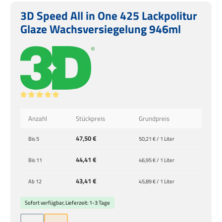
3D Speed All in One 425 Lackpolitur
Glaze Wachsversiegelung 946ml
Durchschnittliche Bewertung von 5 von 5 Sternen
Anzahl
Stückpreis
Grundpreis
47,50 €
Bis
5
50,21 € / 1 Liter
44,41 €
Bis
11
46,95 € / 1 Liter
43,41 €
Ab
12
45,89 € / 1 Liter
Sofort verfügbar, Lieferzeit: 1-3 Tage