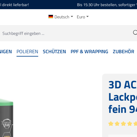
 direkt lieferbar!
Bis 15:30 Uhr bestellen, sofortiger
Deutsch
Euro
NIGEN
POLIEREN
SCHÜTZEN
PPF & WRAPPING
ZUBEHÖR
3D AC
Lackpo
fein 
Durchschnitt