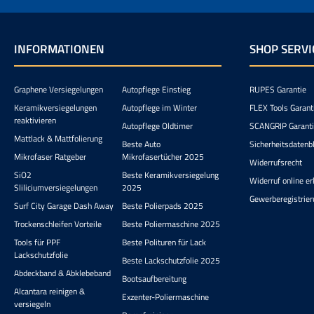
waschbar und langlebig Die spezielle
besser zu k
Qualitätsfärbung bleibt auch nach
die Fla
mehreren Wäschen stabil und
Eins
farbecht. Das Mikrofasertuch ist
versc
INFORMATIONEN
SHOP SERVI
maschinenwaschbar und entwickelt
Pflegeprod
auch nach häufigem Gebrauch keine
Vermeid
harten Fasern oder Strukturverluste.
Nach 
Graphene Versiegelungen
Autopflege Einstieg
RUPES Garantie
Damit ist es nicht nur ein praktischer,
Drehve
sondern auch ein nachhaltiger
gereinigt
Keramikversiegelungen
Autopflege im Winter
FLEX Tools Garant
Begleiter in der Fahrzeugpflege.
oder Produ
reaktivieren
Autopflege Oldtimer
SCANGRIP Garant
Flasche 
Mattlack & Mattfolierung
Funktion
Beste Auto
Sicherheitsdatenbl
ihren B
Mikrofaser Ratgeber
Mikrofasertücher 2025
Widerrufsrecht
professi
SiO2
Beste Keramikversiegelung
Präzision
Widerruf online er
Sliliciumversiegelungen
2025
machen si
Gewerberegistrier
Helfer im
Surf City Garage Dash Away
Beste Polierpads 2025
Hobby-
Trockenschleifen Vorteile
Beste Poliermaschine 2025
Ansprüchen
Tools für PPF
Beste Polituren für Lack
Fahrzeu
Lackschutzfolie
Autopfleg
Beste Lackschutzfolie 2025
und Übersi
Abdeckband & Abklebeband
Bootsaufbereitung
der Deta
Alcantara reinigen &
einen wer
Exzenter-Poliermaschine
versiegeln
smar