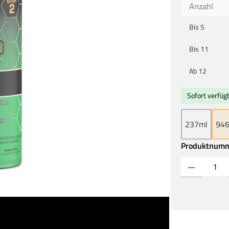
Anzahl
Bis
5
Bis
11
Ab
12
Sofort verfügb
237ml
94
Produktnum
Produkt Anzahl: