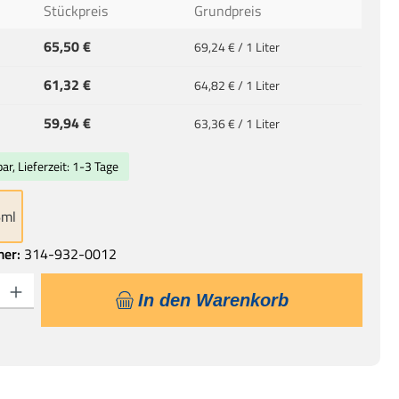
Stückpreis
Grundpreis
65,50 €
69,24 € / 1 Liter
61,32 €
64,82 € / 1 Liter
59,94 €
63,36 € / 1 Liter
ar, Lieferzeit: 1-3 Tage
6ml
mer:
314-932-0012
 Gib den gewünschten Wert ein oder benutze die Schaltflächen um die Anzahl
In den Warenkorb