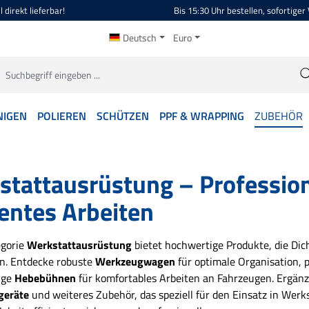
 direkt lieferbar!
Bis 15:30 Uhr bestellen, sofortiger
Deutsch
Euro
NIGEN
POLIEREN
SCHÜTZEN
PPF & WRAPPING
ZUBEHÖR
tattausrüstung – Profession
ientes Arbeiten
egorie
Werkstattausrüstung
bietet hochwertige Produkte, die Dic
n. Entdecke robuste
Werkzeugwagen
für optimale Organisation, 
tige
Hebebühnen
für komfortables Arbeiten an Fahrzeugen. Ergän
geräte
und weiteres Zubehör, das speziell für den Einsatz in Werk