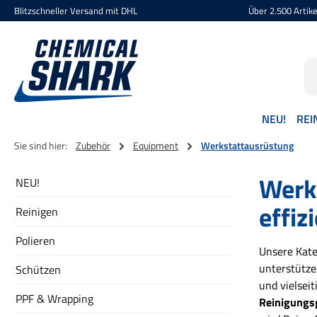
Blitzschneller Versand mit DHL
Über 2.500 Artikel
 Hauptinhalt springen
Zur Suche springen
Zur Hauptnavigation springen
NEU!
REI
Sie sind hier:
Zubehör
Equipment
Werkstattausrüstung
Werks
NEU!
effiz
Reinigen
Polieren
Unsere Kat
unterstütze
Schützen
und vielsei
PPF & Wrapping
Reinigungs