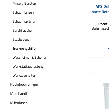
Pinsel / Bürsten
APS Dri
harte Rot
Schaumlanzen
Schaumsprüher
Rotati
Bohrmasch
Sprühflaschen
Reinigung
Bor
Staubsauger
Bohr
Rotation
Trocknungshilfen
ideale 
effektiv
Wascheimer & Zubehör
Cabriover
In de
und Text
Werkstattausrüstung
Ansch
Akkuschr
Werkzeughalter
Bohrmasc
hartnäc
Hockdruckreiniger
mühel
Besond
Merchandise
Flächen b
eine kraf
die ei
Mikrofaser
Reinigung 