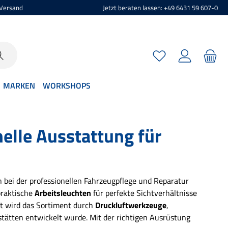
 Versand
Jetzt beraten lassen: +49 6431 59 607-0
Du hast 0 Produkte 
MARKEN
WORKSHOPS
elle Ausstattung für
h bei der professionellen Fahrzeugpflege und Reparatur
praktische
Arbeitsleuchten
für perfekte Sichtverhältnisse
zt wird das Sortiment durch
Druckluftwerkzeuge
,
stätten entwickelt wurde. Mit der richtigen Ausrüstung