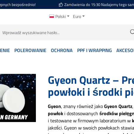
ępnych bezpośrednio!
Zamówienia do 15:30 Nadajemy tego sa
Polski
Euro
ENIE
POLEROWANIE
OCHRONA
PPF I WRAPPING
AKCESO
Gyeon Quartz – P
powłoki i środki p
Gyeon
, znany również jako
Gyeon Quartz
powłok
i dostosowanych
środków pielęgn
i testowane w firmowym laboratorium w
k
jakości. Gyeon w swoich powłokach stawi