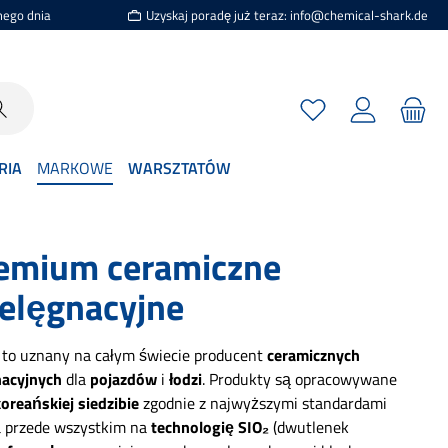
mego dnia
Uzyskaj poradę już teraz: info@chemical-shark.de
Masz 0 przedmioty n
RIA
MARKOWE
WARSZTATÓW
remium ceramiczne
ielęgnacyjne
, to uznany na całym świecie producent
ceramicznych
acyjnych
dla
pojazdów
i
łodzi
. Produkty są opracowywane
oreańskiej siedzibie
zgodnie z najwyższymi standardami
a przede wszystkim na
technologię SIO₂
(dwutlenek