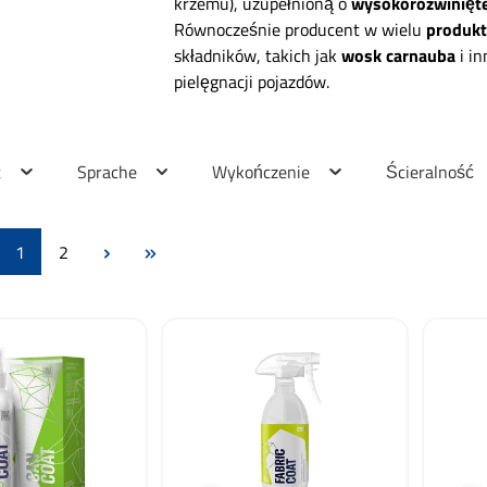
krzemu), uzupełnioną o
wysokorozwinięte
Równocześnie producent w wielu
produkt
składników, takich jak
wosk carnauba
i i
pielęgnacji pojazdów.
t
Sprache
Wykończenie
Ścieralność
Strona
Strona
1
2