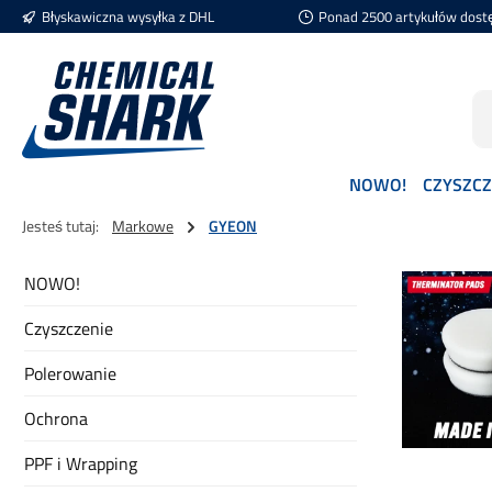
Błyskawiczna wysyłka z DHL
Ponad 2500 artykułów dost
ejdź do głównej zawartości
Przejdź do wyszukiwania
Przejdź do głównej nawigacji
NOWO!
CZYSZCZ
Jesteś tutaj:
Markowe
GYEON
NOWO!
Czyszczenie
Polerowanie
Ochrona
PPF i Wrapping