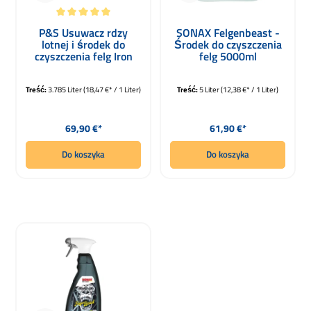
Średnia ocena 5 z 5 gwiazdek
P&S Usuwacz rdzy
SONAX Felgenbeast -
lotnej i środek do
Środek do czyszczenia
czyszczenia felg Iron
felg 5000ml
Buster 3785ml
Treść:
3.785 Liter
(18,47 €* / 1 Liter)
Treść:
5 Liter
(12,38 €* / 1 Liter)
Cena regularna:
Cena regularna:
69,90 €*
61,90 €*
Do koszyka
Do koszyka