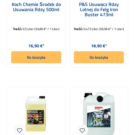
Średnia ocena 5 z 5 gwiazdek
Koch Chemie Środek do
P&S Usuwacz Rdzy
Usuwania Rdzy 500ml
Lotnej do Felg Iron
Buster 473ml
Treść:
0.5 Liter
(33,80 €* / 1 Liter)
Treść:
0.473 Liter
(39,96 €* / 1 Liter)
Cena regularna:
Cena regularna:
16,90 €*
18,90 €*
Do koszyka
Do koszyka