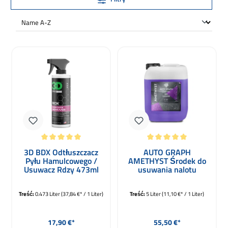
Średnia ocena 5 z 5 gwiazdek
Średnia ocena 5 z 5 gwiazdek
3D BDX Odtłuszczacz
AUTO GRAPH
Pyłu Hamulcowego /
AMETHYST Środek do
Usuwacz Rdzy 473ml
usuwania nalotu
5000ml
Treść:
0.473 Liter
(37,84 €* / 1 Liter)
Treść:
5 Liter
(11,10 €* / 1 Liter)
Cena regularna:
Cena regularna:
17,90 €*
55,50 €*