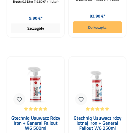
Treść:
0.5 Liter
(19,80 €* / 1 Liter)
Cena regularna:
Cena regularna:
82,90 €*
9,90 €*
Do koszyka
Szczegóły
Średnia ocena 5 z 5 gwiazdek
Średnia ocena 5 z 5 gwiazdek
Gtechniq Usuwacz Rdzy
Gtechniq Usuwacz rdzy
Iron + General Fallout
lotnej Iron + General
W6 500ml
Fallout W6 250ml