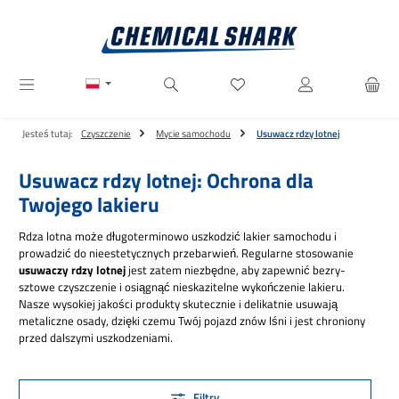
Przejdź do głównej zawartości
Masz 0 przedmioty na liście ż
Jesteś tutaj:
Czyszczenie
Mycie samochodu
Usuwacz rdzy lotnej
Usuwacz rdzy lotnej: Ochrona dla
Twojego lakieru
Rdza lotna może długoterminowo uszkodzić lakier samochodu i
prowadzić do nieestetycznych przebarwień. Regularne stosowanie
usuwaczy rdzy lotnej
jest zatem niezbędne, aby zapewnić bezry-
sztowe czyszczenie i osiągnąć nieskazitelne wykończenie lakieru.
Nasze wysokiej jakości produkty skutecznie i delikatnie usuwają
metaliczne osady, dzięki czemu Twój pojazd znów lśni i jest chroniony
przed dalszymi uszkodzeniami.
Filtry