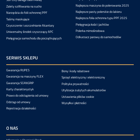
Najlepsza maszyna do polerowania 2025
Zalety szlifowania na sucho
Najlepsze pasty polerskie do lakieru
Narzędzia do folii ochronnej PPF
Najlepsza folia ochronna typu PPF 2025
Taśmy maskujące
Pielęgnacja łodzi i jachtów
Czyszczenie i uszczelnianie Alcantary
Polerka mimośrodowa
Uniwersalny środek czyszczący APC
Odkurzacz parowy do samochodów
Pielęgnacja samochodu dla początkujących
SERWIS SKLEPU
Gwarancja RUPES
Bony i kody rabatowe
Gwarancja na maszyny FLEX
Sprzęt elektryczny i elektroniczny
Gwarancja SCANGRIP
Polityka prywatności
Karty charakterystyk
Utylizacja zużytych akumulatorów
Prawo do odstąpienia od umowy
Ustawienia plików cookie
Odstąp od umowy
Wysyłka i płatności
Rejestracja działalności
O NAS