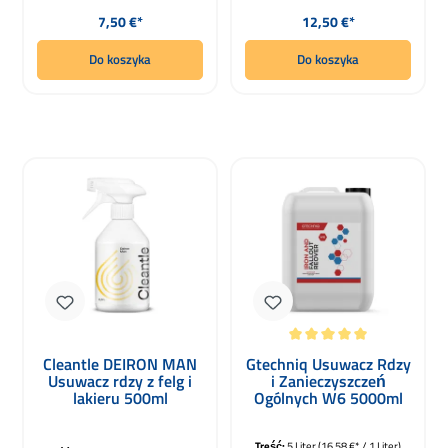
Cena regularna:
Cena regularna:
7,50 €*
12,50 €*
Do koszyka
Do koszyka
Średnia ocena 5 z 5 gwiazdek
Cleantle DEIRON MAN
Gtechniq Usuwacz Rdzy
Usuwacz rdzy z felg i
i Zanieczyszczeń
lakieru 500ml
Ogólnych W6 5000ml
Treść:
5 Liter
(16,58 €* / 1 Liter)