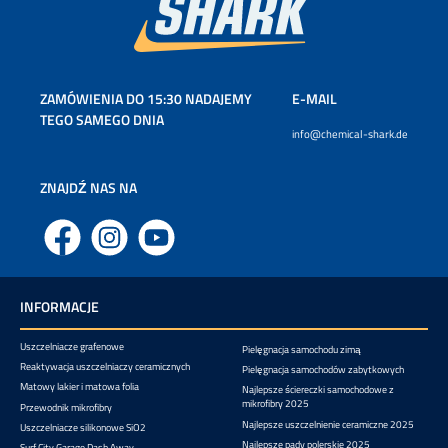
ZAMÓWIENIA DO 15:30 NADAJEMY
E-MAIL
TEGO SAMEGO DNIA
info@chemical-shark.de
ZNAJDŹ NAS NA
Facebook
Instagram
YouTube
INFORMACJE
Uszczelniacze grafenowe
Pielęgnacja samochodu zimą
Reaktywacja uszczelniaczy ceramicznych
Pielęgnacja samochodów zabytkowych
Matowy lakier i matowa folia
Najlepsze ściereczki samochodowe z
mikrofibry 2025
Przewodnik mikrofibry
Najlepsze uszczelnienie ceramiczne 2025
Uszczelniacze silikonowe SiO2
Najlepsze pady polerskie 2025
Surf City Garage Dash Away