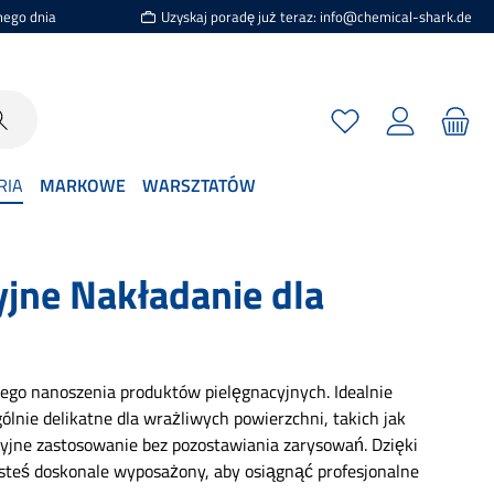
mego dnia
Uzyskaj poradę już teraz: info@chemical-shark.de
Masz 0 przedmioty n
RIA
MARKOWE
WARSZTATÓW
yjne Nakładanie dla
ego nanoszenia produktów pielęgnacyjnych. Idealnie
lnie delikatne dla wrażliwych powierzchni, takich jak
cyzyjne zastosowanie bez pozostawiania zarysowań. Dzięki
esteś doskonale wyposażony, aby osiągnąć profesjonalne