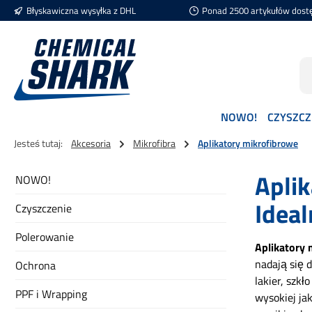
Błyskawiczna wysyłka z DHL
Ponad 2500 artykułów dost
ejdź do głównej zawartości
Przejdź do wyszukiwania
Przejdź do głównej nawigacji
NOWO!
CZYSZCZ
Jesteś tutaj:
Akcesoria
Mikrofibra
Aplikatory mikrofibrowe
Aplik
NOWO!
Idea
Czyszczenie
Polerowanie
Aplikatory 
nadają się 
Ochrona
lakier, szk
PPF i Wrapping
wysokiej ja