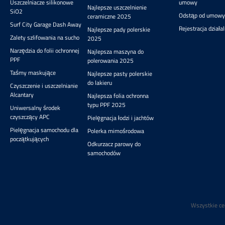
Uszczelniacze silikonowe
umowy
Najlepsze uszczelnienie
SiO2
Odstąp od umowy
ceramiczne 2025
Surf City Garage Dash Away
Rejestracja działa
Najlepsze pady polerskie
Zalety szlifowania na sucho
2025
Narzędzia do folii ochronnej
Najlepsza maszyna do
PPF
polerowania 2025
Taśmy maskujące
Najlepsze pasty polerskie
do lakieru
Czyszczenie i uszczelnianie
Alcantary
Najlepsza folia ochronna
typu PPF 2025
Uniwersalny środek
czyszczący APC
Pielęgnacja łodzi i jachtów
Pielęgnacja samochodu dla
Polerka mimośrodowa
początkujących
Odkurzacz parowy do
samochodów
Wszystkie ce