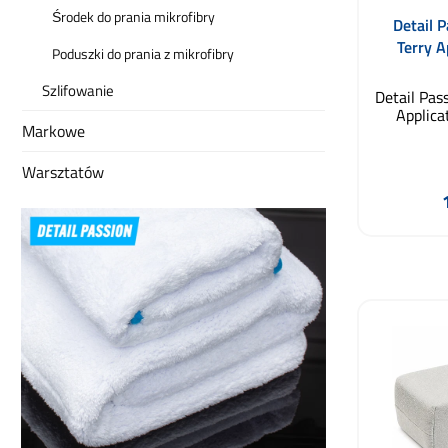
Środek do prania mikrofibry
Detail 
Terry A
Poduszki do prania z mikrofibry
12
Szlifowanie
Detail Pas
Applica
Markowe
jakośc
nakładani
cerami
Warsztatów
polimero
gęsty
pielęgnac
z gęste
Do
frotte, a
równomie
rozpr
powi
lak
plastikow
Szczegól
powłok 
wolnym od
na przy
Coating