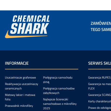
mm szero
i wysokość 1 c
60 mm dłu
8 cm, wys
umożli
miękk
rozprow
wypełnion
Idealn
aplika
CarPro, 
ZAMÓWIEN
długotr
Ekonomic
TEGO SAM
do tru
INFORMACJE
SERWIS SKL
Uszczelniacze grafenowe
Pielęgnacja samochodu
Gwarancja RUPES
zimą
Reaktywacja uszczelniaczy
Gwarancja na mas
ceramicznych
Pielęgnacja samochodów
FLEX
zabytkowych
Matowy lakier i matowa
Gwarancja SCANG
folia
Najlepsze ściereczki
Karty charakterys
samochodowe z mikrofibry
Przewodnik mikrofibry
Prawo do odstąpie
2025