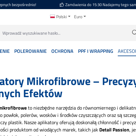
ępnych bezpośrednio!
Zamówienia do 15:30 Nadajemy tego sa
Polski
Euro
ENIE
POLEROWANIE
OCHRONA
PPF I WRAPPING
AKCESO
atory Mikrofibrowe – Precyz
lnych Efektów
mikrofibrowe
to niezbędne narzędzia do równomiernego i delikatn
do powłok, polerów, wosków i środków czyszczących oraz są szczegó
ło czy plastik. Nasze aplikatory oferują doskonałą chłonność i pre
kości produktom od wiodących marek, takich jak
Detail Passion
, j