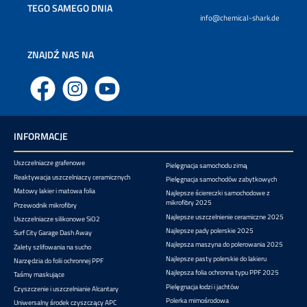
TEGO SAMEGO DNIA
info@chemical-shark.de
ZNAJDŹ NAS NA
Facebook
Instagram
YouTube
INFORMACJE
Uszczelniacze grafenowe
Pielęgnacja samochodu zimą
Reaktywacja uszczelniaczy ceramicznych
Pielęgnacja samochodów zabytkowych
Matowy lakier i matowa folia
Najlepsze ściereczki samochodowe z
mikrofibry 2025
Przewodnik mikrofibry
Najlepsze uszczelnienie ceramiczne 2025
Uszczelniacze silikonowe SiO2
Najlepsze pady polerskie 2025
Surf City Garage Dash Away
Najlepsza maszyna do polerowania 2025
Zalety szlifowania na sucho
Najlepsze pasty polerskie do lakieru
Narzędzia do folii ochronnej PPF
Najlepsza folia ochronna typu PPF 2025
Taśmy maskujące
Pielęgnacja łodzi i jachtów
Czyszczenie i uszczelnianie Alcantary
Polerka mimośrodowa
Uniwersalny środek czyszczący APC