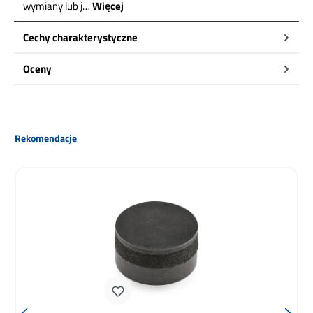
wymiany lub j…
Więcej
Cechy charakterystyczne
Oceny
Pomiń galerię produktów
Rekomendacje