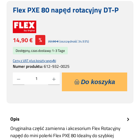
Flex PXE 80 napęd rotacyjny DT-P
Cena sprzedaży:
14,90 €
%
Cena regularna:
22,90 €
(oszczędność 34.93%)
Dostępny, czas dostawy: 1-3 Tage
Ceny z VAT plus koszty wysyłki
Numer produktu:
612-932-0025
Ilość produktu: Wprowadź żądaną ilość lub użyj przycisków, aby zwiększyć lub zmniejsz
Do koszyka
Opis
Oryginalna część zamienna i akcesorium Flex Rotacyjny
napęd do mini polerki Flex PXE 80 Idealny do szybkiej