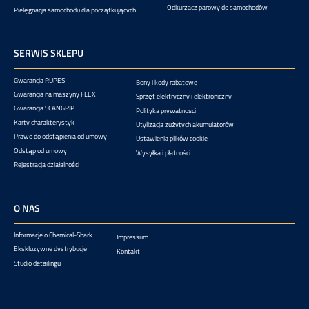
Odkurzacz parowy do samochodów
Pielęgnacja samochodu dla początkujących
SERWIS SKLEPU
Gwarancja RUPES
Bony i kody rabatowe
Gwarancja na maszyny FLEX
Sprzęt elektryczny i elektroniczny
Gwarancja SCANGRIP
Polityka prywatności
Karty charakterystyk
Utylizacja zużytych akumulatorów
Prawo do odstąpienia od umowy
Ustawienia plików cookie
Odstąp od umowy
Wysyłka i płatności
Rejestracja działalności
O NAS
Informacje o Chemical-Shark
Impressum
Ekskluzywne dystrybucje
Kontakt
Studio detailingu