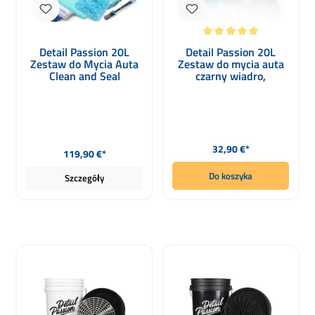
Średnia ocena 5 z 5 gwiazdek
Detail Passion 20L
Detail Passion 20L
Zestaw do Mycia Auta
Zestaw do mycia auta
Clean and Seal
czarny wiadro,
pokrywa, Grit Guard,
rękawica
Cena regularna:
Cena regularna:
32,90 €*
119,90 €*
Do koszyka
Szczegóły