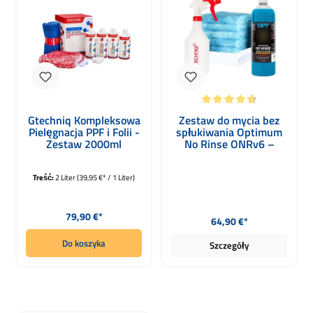
Średnia ocena 4.82 z 5 gwiazdek
Gtechniq Kompleksowa
Zestaw do mycia bez
Pielęgnacja PPF i Folii -
spłukiwania Optimum
Zestaw 2000ml
No Rinse ONRv6 –
mycie auta bez wody
Treść:
2 Liter
(39,95 €* / 1 Liter)
Cena regularna:
Cena regularna:
79,90 €*
64,90 €*
Do koszyka
Szczegóły