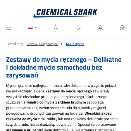
Przejdź do głównej zawartości
Masz 0 przedmioty na liście ż
Jesteś tutaj:
Zestawy pielęgnacyjne
Mycie ręczne
Zestawy do mycia ręcznego – Delikatne
i dokładne mycie samochodu bez
zarysowań
Mycie ręczne to najlepsza metoda, aby dokładnie wyczyścić pojazd,
nie uszkadzając lakieru.
Zestawy do mycia ręcznego
zawierają
wszystkie niezbędne produkty do bezpiecznego i skutecznego
czyszczenia:
wiadro do mycia z sitkiem brudnym
zapobiega
przedostawaniu się wzburzonego brudu do rękawicy myjącej i
powodowaniu drobnych zarysowań na lakierze.
Wysokiej jakości
rękawica do mycia
z mikrofibry lub owczej wełny delikatnie pochłania
cząstki brudu, nie uszkadzając powierzchni. Specjalnie opracowane
szampony o pH neutralnym
dokładnie usuwają zanieczyszczenia i