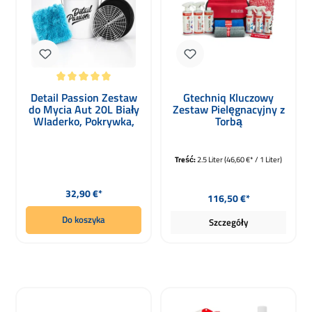
Średnia ocena 5 z 5 gwiazdek
Detail Passion Zestaw
Gtechniq Kluczowy
do Mycia Aut 20L Biały
Zestaw Pielęgnacyjny z
WIaderko, Pokrywka,
Torbą
Grit Guard, Rękawica
Treść:
2.5 Liter
(46,60 €* / 1 Liter)
Cena regularna:
Cena regularna:
32,90 €*
116,50 €*
Do koszyka
Szczegóły