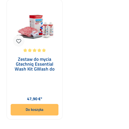
Średnia ocena 5 z 5 gwiazdek
Zestaw do mycia
Gtechniq Essential
Wash Kit GWash do
ręcznego mycia
Cena regularna:
47,90 €*
Do koszyka