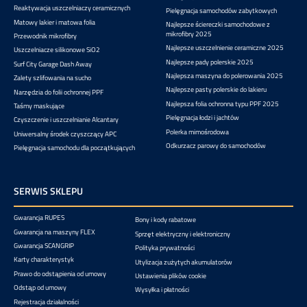
Reaktywacja uszczelniaczy ceramicznych
Pielęgnacja samochodów zabytkowych
Matowy lakier i matowa folia
Najlepsze ściereczki samochodowe z
mikrofibry 2025
Przewodnik mikrofibry
Najlepsze uszczelnienie ceramiczne 2025
Uszczelniacze silikonowe SiO2
Najlepsze pady polerskie 2025
Surf City Garage Dash Away
Najlepsza maszyna do polerowania 2025
Zalety szlifowania na sucho
Najlepsze pasty polerskie do lakieru
Narzędzia do folii ochronnej PPF
Najlepsza folia ochronna typu PPF 2025
Taśmy maskujące
Pielęgnacja łodzi i jachtów
Czyszczenie i uszczelnianie Alcantary
Polerka mimośrodowa
Uniwersalny środek czyszczący APC
Odkurzacz parowy do samochodów
Pielęgnacja samochodu dla początkujących
SERWIS SKLEPU
Gwarancja RUPES
Bony i kody rabatowe
Gwarancja na maszyny FLEX
Sprzęt elektryczny i elektroniczny
Gwarancja SCANGRIP
Polityka prywatności
Karty charakterystyk
Utylizacja zużytych akumulatorów
Prawo do odstąpienia od umowy
Ustawienia plików cookie
Odstąp od umowy
Wysyłka i płatności
Rejestracja działalności