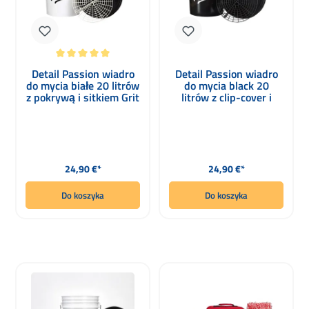
Średnia ocena 5 z 5 gwiazdek
Detail Passion wiadro
Detail Passion wiadro
do mycia białe 20 litrów
do mycia black 20
z pokrywą i sitkiem Grit
litrów z clip-cover i
Guard
kratką Grit Guard
Cena regularna:
Cena regularna:
24,90 €*
24,90 €*
Do koszyka
Do koszyka