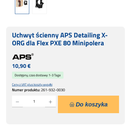
Uchwyt ścienny APS Detailing X-
ORG dla Flex PXE 80 Minipolera
Cena regularna:
10,90 €
Dostępny, czas dostawy: 1-3 Tage
Ceny z VAT plus koszty wysyłki
Numer produktu:
261-932-0030
Ilość produktu: Wprowadź żądaną ilość lub użyj przycisków, aby zwiększyć lub zmniejsz
Do koszyka