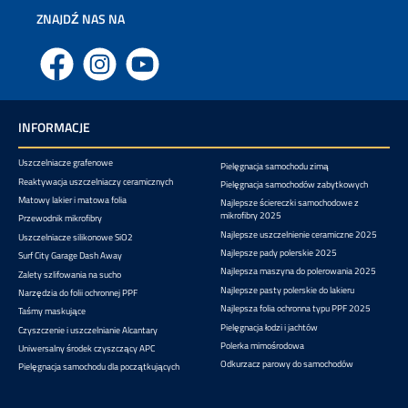
ZNAJDŹ NAS NA
Facebook
Instagram
YouTube
INFORMACJE
Uszczelniacze grafenowe
Pielęgnacja samochodu zimą
Reaktywacja uszczelniaczy ceramicznych
Pielęgnacja samochodów zabytkowych
Matowy lakier i matowa folia
Najlepsze ściereczki samochodowe z
mikrofibry 2025
Przewodnik mikrofibry
Najlepsze uszczelnienie ceramiczne 2025
Uszczelniacze silikonowe SiO2
Najlepsze pady polerskie 2025
Surf City Garage Dash Away
Najlepsza maszyna do polerowania 2025
Zalety szlifowania na sucho
Najlepsze pasty polerskie do lakieru
Narzędzia do folii ochronnej PPF
Najlepsza folia ochronna typu PPF 2025
Taśmy maskujące
Pielęgnacja łodzi i jachtów
Czyszczenie i uszczelnianie Alcantary
Polerka mimośrodowa
Uniwersalny środek czyszczący APC
Odkurzacz parowy do samochodów
Pielęgnacja samochodu dla początkujących