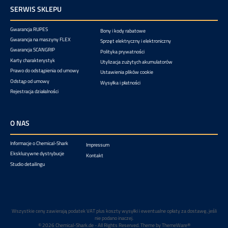
SERWIS SKLEPU
Gwarancja RUPES
Bony i kody rabatowe
Gwarancja na maszyny FLEX
Sprzęt elektryczny i elektroniczny
Gwarancja SCANGRIP
Polityka prywatności
Karty charakterystyk
Utylizacja zużytych akumulatorów
Prawo do odstąpienia od umowy
Ustawienia plików cookie
Odstąp od umowy
Wysyłka i płatności
Rejestracja działalności
O NAS
Informacje o Chemical-Shark
Impressum
Ekskluzywne dystrybucje
Kontakt
Studio detailingu
Wszystkie ceny zawierają podatek VAT plus koszty wysyłki
i ewentualne opłaty za dostawę, jeśli
nie podano inaczej.
© 2026 Chemical-Shark.de - All Rights Reserved. Theme by
ThemeWare®