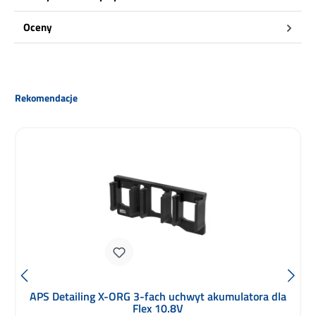
Oceny
Pomiń galerię produktów
Rekomendacje
APS Detailing X-ORG 3-fach uchwyt akumulatora dla
Flex 10.8V