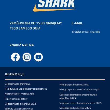
ZAMÓWIENIA DO 15:30 NADAJEMY
E-MAIL
TEGO SAMEGO DNIA
info@chemical-shark.de
ZNAJDŹ NAS NA
Facebook
Instagram
YouTube
INFORMACJE
Uszczelniacze grafenowe
Pielęgnacja samochodu zimą
Reaktywacja uszczelniaczy ceramicznych
Pielęgnacja samochodów zabytkowych
Matowy lakier i matowa folia
Najlepsze ściereczki samochodowe z
mikrofibry 2025
Przewodnik mikrofibry
Najlepsze uszczelnienie ceramiczne 2025
Uszczelniacze silikonowe SiO2
Najlepsze pady polerskie 2025
Surf City Garage Dash Away