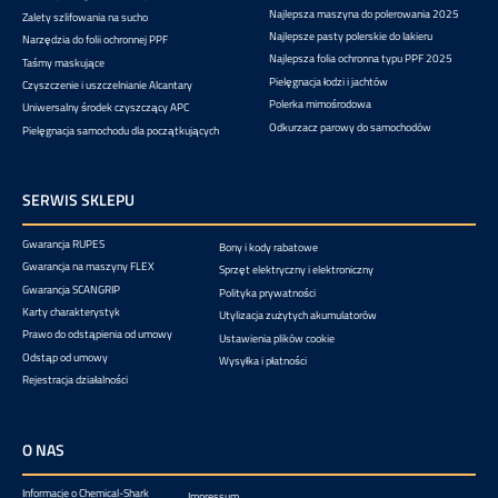
Najlepsza maszyna do polerowania 2025
Zalety szlifowania na sucho
Najlepsze pasty polerskie do lakieru
Narzędzia do folii ochronnej PPF
Najlepsza folia ochronna typu PPF 2025
Taśmy maskujące
Pielęgnacja łodzi i jachtów
Czyszczenie i uszczelnianie Alcantary
Polerka mimośrodowa
Uniwersalny środek czyszczący APC
Odkurzacz parowy do samochodów
Pielęgnacja samochodu dla początkujących
SERWIS SKLEPU
Gwarancja RUPES
Bony i kody rabatowe
Gwarancja na maszyny FLEX
Sprzęt elektryczny i elektroniczny
Gwarancja SCANGRIP
Polityka prywatności
Karty charakterystyk
Utylizacja zużytych akumulatorów
Prawo do odstąpienia od umowy
Ustawienia plików cookie
Odstąp od umowy
Wysyłka i płatności
Rejestracja działalności
O NAS
Informacje o Chemical-Shark
Impressum