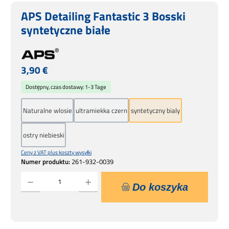
APS Detailing Fantastic 3 Bosski
syntetyczne białe
Cena regularna:
3,90 €
Dostępny, czas dostawy: 1-3 Tage
Naturalne wlosie
ultramiekka czern
syntetyczny bialy
ostry niebieski
Ceny z VAT plus koszty wysyłki
Numer produktu:
261-932-0039
Ilość produktu: Wprowadź żądaną ilość lub użyj przycisków, aby zwiększyć lub zmniejsz
Do koszyka