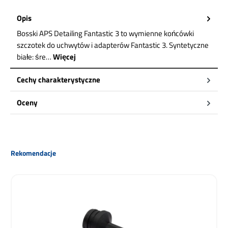
Opis
Bosski APS Detailing Fantastic 3 to wymienne końcówki
szczotek do uchwytów i adapterów Fantastic 3. Syntetyczne
białe: śre…
Więcej
Cechy charakterystyczne
Oceny
Pomiń galerię produktów
Rekomendacje