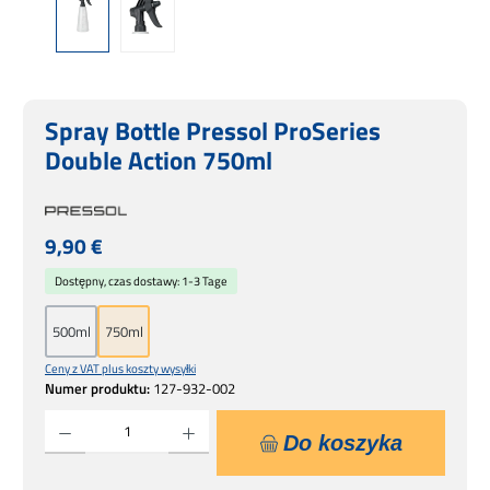
Spray Bottle Pressol ProSeries
Double Action 750ml
Cena regularna:
9,90 €
Dostępny, czas dostawy: 1-3 Tage
500ml
750ml
Ceny z VAT plus koszty wysyłki
Numer produktu:
127-932-002
Ilość produktu: Wprowadź żądaną ilość lub użyj przycisków, aby zwiększyć lub zmniejsz
Do koszyka