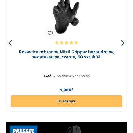
Średnia ocena 5 z 5 gwiazdek
Rękawice ochronne Nitril Grippaz bezpudrowe,
bezlateksowe, czarne, 50 sztuk XL
Treść:
50 Stück
(0,20 €* / 1 Stück)
Cena regularna:
9,90 €*
Do koszyka