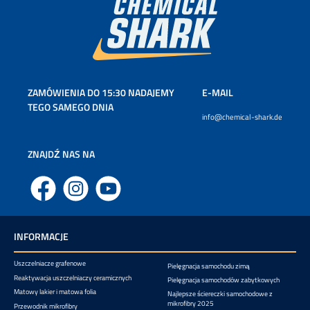
ZAMÓWIENIA DO 15:30 NADAJEMY
E-MAIL
TEGO SAMEGO DNIA
info@chemical-shark.de
ZNAJDŹ NAS NA
Facebook
Instagram
YouTube
INFORMACJE
Uszczelniacze grafenowe
Pielęgnacja samochodu zimą
Reaktywacja uszczelniaczy ceramicznych
Pielęgnacja samochodów zabytkowych
Matowy lakier i matowa folia
Najlepsze ściereczki samochodowe z
mikrofibry 2025
Przewodnik mikrofibry