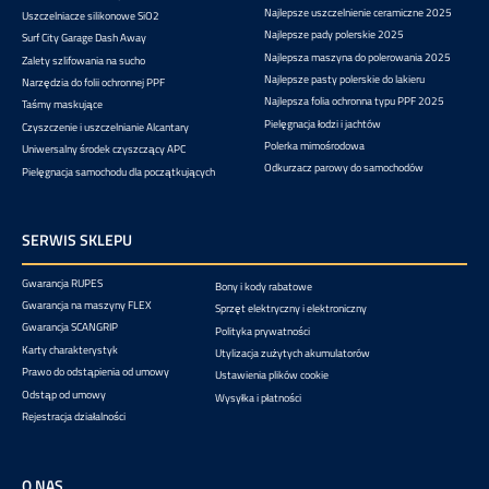
Najlepsze uszczelnienie ceramiczne 2025
Uszczelniacze silikonowe SiO2
Najlepsze pady polerskie 2025
Surf City Garage Dash Away
Najlepsza maszyna do polerowania 2025
Zalety szlifowania na sucho
Najlepsze pasty polerskie do lakieru
Narzędzia do folii ochronnej PPF
Najlepsza folia ochronna typu PPF 2025
Taśmy maskujące
Pielęgnacja łodzi i jachtów
Czyszczenie i uszczelnianie Alcantary
Polerka mimośrodowa
Uniwersalny środek czyszczący APC
Odkurzacz parowy do samochodów
Pielęgnacja samochodu dla początkujących
SERWIS SKLEPU
Gwarancja RUPES
Bony i kody rabatowe
Gwarancja na maszyny FLEX
Sprzęt elektryczny i elektroniczny
Gwarancja SCANGRIP
Polityka prywatności
Karty charakterystyk
Utylizacja zużytych akumulatorów
Prawo do odstąpienia od umowy
Ustawienia plików cookie
Odstąp od umowy
Wysyłka i płatności
Rejestracja działalności
O NAS