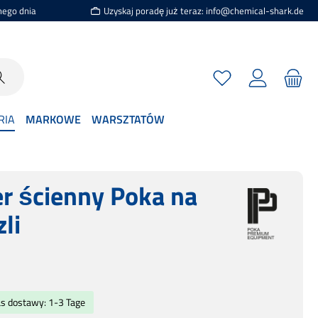
mego dnia
Uzyskaj poradę już teraz: info@chemical-shark.de
Masz 0 przedmioty n
RIA
MARKOWE
WARSZTATÓW
r ścienny Poka na
li
a:
as dostawy: 1-3 Tage