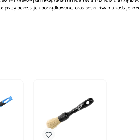
owane i zawsze pod ręką. Układ uchwytów umożliwia uporządkowan
ce pracy pozostaje uporządkowane, czas poszukiwania zostaje zredu