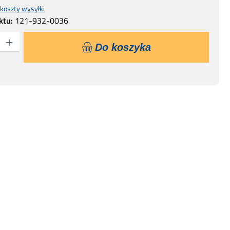
 koszty wysyłki
ktu:
121-932-0036
 Wprowadź żądaną ilość lub użyj przycisków, aby zwiększyć lub zmniejszyć ilo
Do koszyka