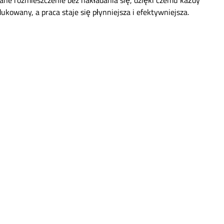
e rozmieszczenie bez nakładania się, dzięki czemu każdy
kowany, a praca staje się płynniejsza i efektywniejsza.