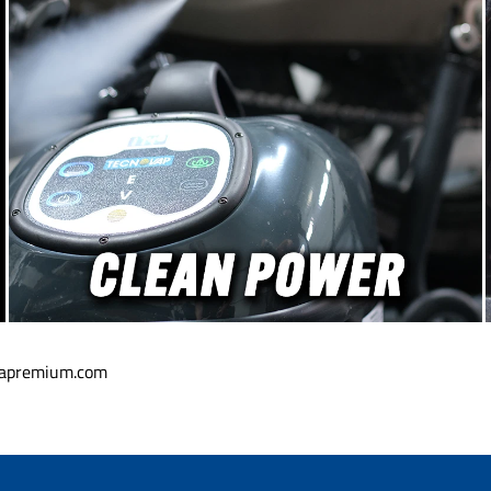
sc w
całkowita: 18,5cm Materiał
produktu
rączki: polipropylen Bardzo
łówki: Ø
lekki – łatwa obsługa Otwór
sia:
do zawieszenia dla
porne na
wygodnego przechowywania
kna
Odporność na popularne
wyt:
środki czyszczące Made in
mowany,
Poland – produkcja w UE
aczenie:
Delikatne czyszczenie
trzne i
wnętrza z precyzją Miękkie
lny do:
włosie z 100% poliestru o
progów,
twardości 1/3 skutecznie
tikowych
usuwa kurz, brud i osady, nie
ość na
uszkadzając wrażliwych
czące i
powierzchni takich jak lakier
nd –
fortepianowy, skóra czy
teczne
plastik. Ergonomiczna rączka
ełną
z trwałego polipropylenu
orne na
pewnie leży w dłoni,
kapremium.com
cześnie
umożliwiając precyzyjną
a na
pracę nawet w ciasnych
ładne
miejscach czy na
yzyka
skomplikowanych
kodzeń —
strukturach kokpitu. Detail
wych
Passion krótki pędzel do