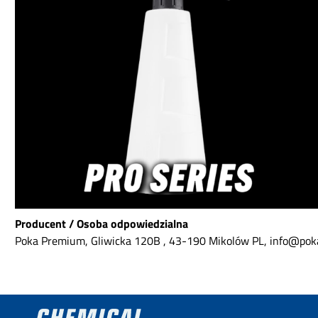
świetnie nadaje się do
dostępnych miej
usuwania drobnego kurzu.
samochodzie.Cechy 
Supermiękkie włosie do
w skrócieRozmiar g
czyszczenia wnętrza i
15mmRodzaj wło
zewnętrza auta Uniwersalny
miękkie, wysoko od
pędzel detailingowy sprawdzi
chemikalia włó
się zarówno w środku, jak i
syntetyczneUch
na zewnątrz pojazdu:
antypoślizgowy, gu
uszczelki okien, emblematy
długi uchwytPrzezn
czy tabliczki znamionowe.
czyszczenie zewnę
Dzięki delikatnemu włosiu
wewnętrzneOptyma
jest lepszy i bezpieczniejszy
felg, emblematów, 
niż szorstkie włosie
komory silnika, plas
zwierzęce. Włosie jest
elementówOdporn
odporne na większość
silne środki czysz
środków o neutralnym pH
APCMade in Pola
oraz lekkich kwasach i
produkcja w UESku
Producent / Osoba odpowiedzialna
zasadach. Ergonomiczny
czyszczenie z p
uchwyt z polipropylenu
kontroląWłosie odp
Poka Premium, Gliwicka 120B , 43-190 Mikolów PL, info@po
pewnie leży w dłoni.
chemikalia i jedno
Wybraliśmy krótki trzonek,
miękkie pozwal
osiągający wygodną długość
bezpieczne i dok
całkowitą 16 cm.
czyszczenie bez r
Bezpieczeństwo, poręczność
zarysowań czy usz
i trwałość: Detail Passion
nawet na wrażli