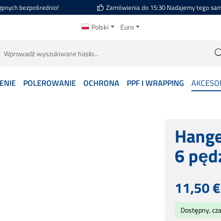
ępnych bezpośrednio!
Zamówienia do 15:30 Nadajemy tego sa
Polski
Euro
ENIE
POLEROWANIE
OCHRONA
PPF I WRAPPING
AKCESO
Hange
6 pędz
Cena regularn
11,50 €
Dostępny, cz