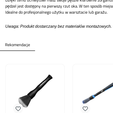
Dzięki temu uchwytowi masz swoje pędzle klarownie zorganiz
pędzel jest dostępny na pierwszy rzut oka. W ten sposób miejs
Idealne do profesjonalnego użytku w warsztacie lub garażu.
Uwaga: Produkt dostarczany bez materiałów montażowych.
Rekomendacje
Pomiń galerię produktów