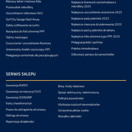
Matowy lakier i matowa folia
Najlepsze ściereczki samochodowe z
mikrofibry 2025
Przewodnik mikrofibry
Najlepsze uszczelnienie ceramiczne 2025
Uszczelniacze silikonowe SiO2
Najlepsze pady polerskie 2025
Surf City Garage Dash Away
Najlepsza maszyna do polerowania 2025
Zalety szlifowania na sucho
Najlepsze pasty polerskie do lakieru
Narzędzia do folii ochronnej PPF
Najlepsza folia ochronna typu PPF 2025
Taśmy maskujące
Pielęgnacja łodzi i jachtów
Czyszczenie i uszczelnianie Alcantary
Polerka mimośrodowa
Uniwersalny środek czyszczący APC
Odkurzacz parowy do samochodów
Pielęgnacja samochodu dla początkujących
SERWIS SKLEPU
Gwarancja RUPES
Bony i kody rabatowe
Gwarancja na maszyny FLEX
Sprzęt elektryczny i elektroniczny
Gwarancja SCANGRIP
Polityka prywatności
Karty charakterystyk
Utylizacja zużytych akumulatorów
Prawo do odstąpienia od umowy
Ustawienia plików cookie
Odstąp od umowy
Wysyłka i płatności
Rejestracja działalności