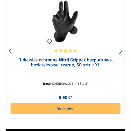
Średnia ocena 5 z 5 gwiazdek
Rękawice ochronne Nitril Grippaz bezpudrowe,
bezlateksowe, czarne, 50 sztuk XL
Treść:
50 Stück
(0,20 €* / 1 Stück)
Cena regularna:
9,90 €*
Do koszyka