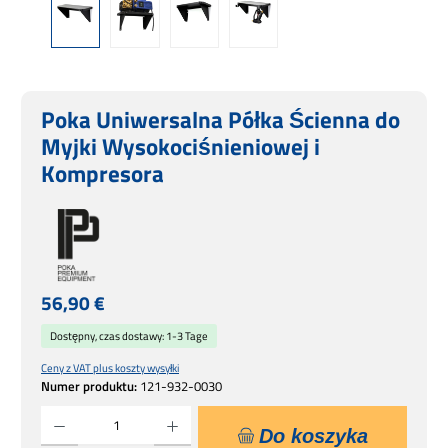
Poka Uniwersalna Półka Ścienna do
Myjki Wysokociśnieniowej i
Kompresora
Cena regularna:
56,90 €
Dostępny, czas dostawy: 1-3 Tage
Ceny z VAT plus koszty wysyłki
Numer produktu:
121-932-0030
Ilość produktu: Wprowadź żądaną ilość lub użyj przycisków, aby zwiększyć lub zmniejsz
Do koszyka