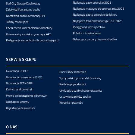
Najlepsze pady polerskie 2025
Surf City Garage Dash Away
Najlepsza maszyna do polerowania 2025
Zalety szlifowania na sucho
Najlepsze pasty polerskie do lakieru
Narzędzia do folii ochronnej PPF
Najlepsza folia ochronna typu PPF 2025
Taśmy maskujące
Pielęgnacja łodzi i jachtów
Czyszczenie i uszczelnianie Alcantary
Polerka mimośrodowa
Uniwersalny środek czyszczący APC
Odkurzacz parowy do samochodów
Pielęgnacja samochodu dla początkujących
SERWIS SKLEPU
Gwarancja RUPES
Bony i kody rabatowe
Gwarancja na maszyny FLEX
Sprzęt elektryczny i elektroniczny
Gwarancja SCANGRIP
Polityka prywatności
Karty charakterystyk
Utylizacja zużytych akumulatorów
Prawo do odstąpienia od umowy
Ustawienia plików cookie
Odstąp od umowy
Wysyłka i płatności
Rejestracja działalności
O NAS