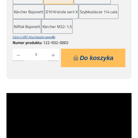
Kärcher Bajonett
D10 Kränzle serii X
Szybkozlacze 1/4 cala
Nilfisk Bajonett
Kärcher M22-1,5
Ceny z VAT plus koszty wysyłki
Numer produktu:
122-932-0002
Ilość produktu: Wprowadź żądaną ilość lub użyj przycisków, aby zwiększyć lub zmniejsz
Do koszyka