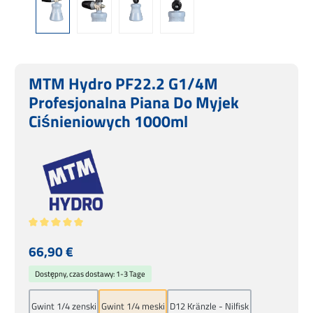
MTM Hydro PF22.2 G1/4M
Profesjonalna Piana Do Myjek
Ciśnieniowych 1000ml
Średnia ocena 5 z 5 gwiazdek
Cena regularna:
66,90 €
Dostępny, czas dostawy: 1-3 Tage
Gwint 1/4 zenski
Gwint 1/4 meski
D12 Kränzle - Nilfisk