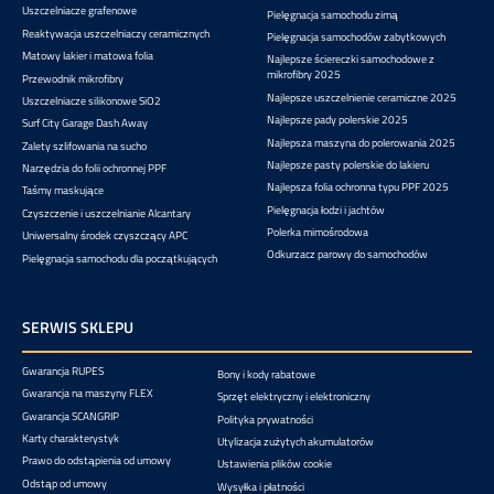
Uszczelniacze grafenowe
Pielęgnacja samochodu zimą
Reaktywacja uszczelniaczy ceramicznych
Pielęgnacja samochodów zabytkowych
Matowy lakier i matowa folia
Najlepsze ściereczki samochodowe z
mikrofibry 2025
Przewodnik mikrofibry
Najlepsze uszczelnienie ceramiczne 2025
Uszczelniacze silikonowe SiO2
Najlepsze pady polerskie 2025
Surf City Garage Dash Away
Najlepsza maszyna do polerowania 2025
Zalety szlifowania na sucho
Najlepsze pasty polerskie do lakieru
Narzędzia do folii ochronnej PPF
Najlepsza folia ochronna typu PPF 2025
Taśmy maskujące
Pielęgnacja łodzi i jachtów
Czyszczenie i uszczelnianie Alcantary
Polerka mimośrodowa
Uniwersalny środek czyszczący APC
Odkurzacz parowy do samochodów
Pielęgnacja samochodu dla początkujących
SERWIS SKLEPU
Gwarancja RUPES
Bony i kody rabatowe
Gwarancja na maszyny FLEX
Sprzęt elektryczny i elektroniczny
Gwarancja SCANGRIP
Polityka prywatności
Karty charakterystyk
Utylizacja zużytych akumulatorów
Prawo do odstąpienia od umowy
Ustawienia plików cookie
Odstąp od umowy
Wysyłka i płatności