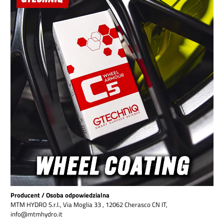
Producent / Osoba odpowiedzialna
MTM HYDRO S.r.l., Via Moglia 33 , 12062 Cherasco CN IT,
info@mtmhydro.it