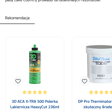
Rekomendacje
Pomiń galerię produktów
Średnia ocena 5 z 5 gwiazdek
Średnia ocena 5 z 5
3D ACA X-TRA 500 Polerka
DP Pro Therminator
Lakiernicza HeavyCut 236ml
skuteczny środe