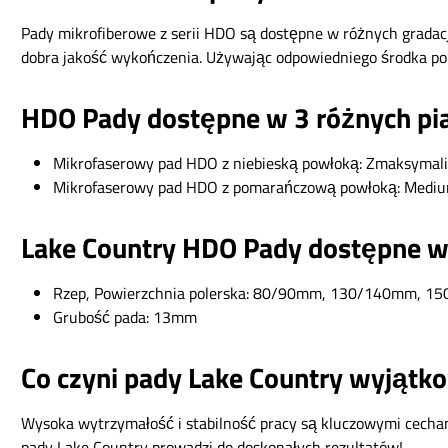
Pady mikrofiberowe z serii HDO są dostępne w różnych gradacj
dobra jakość wykończenia. Używając odpowiedniego środka p
HDO Pady dostępne w 3 różnych pi
Mikrofaserowy pad HDO z niebieską powłoką: Zmaksymalizo
Mikrofaserowy pad HDO z pomarańczową powłoką: Medium 
Lake Country HDO Pady dostępne w
Rzep, Powierzchnia polerska: 80/90mm, 130/140mm, 
Grubość pada: 13mm
Co czyni pady Lake Country wyjątk
Wysoka wytrzymałość i stabilność pracy są kluczowymi cecham
pady Lake Country prowadzi do doskonałych rezultatów!