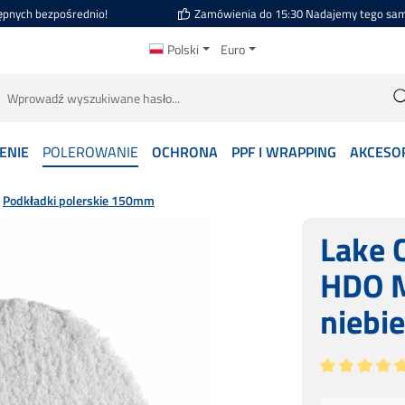
ępnych bezpośrednio!
Zamówienia do 15:30 Nadajemy tego sa
Polski
Euro
ENIE
POLEROWANIE
OCHRONA
PPF I WRAPPING
AKCESO
Podkładki polerskie 150mm
Lake 
HDO M
niebi
Średnia ocena