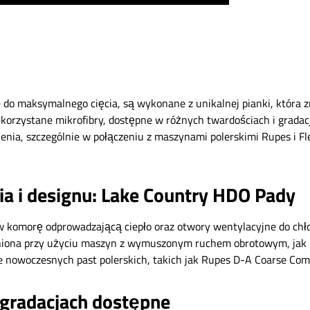
do maksymalnego cięcia, są wykonane z unikalnej pianki, która z
korzystane mikrofibry, dostępne w różnych twardościach i gradac
enia, szczególnie w połączeniu z maszynami polerskimi Rupes i F
a i designu: Lake Country HDO Pady
komorę odprowadzającą ciepło oraz otwory wentylacyjne do chło
dniona przy użyciu maszyn z wymuszonym ruchem obrotowym, jak F
ie nowoczesnych past polerskich, takich jak Rupes D-A Coarse Co
gradacjach dostępne