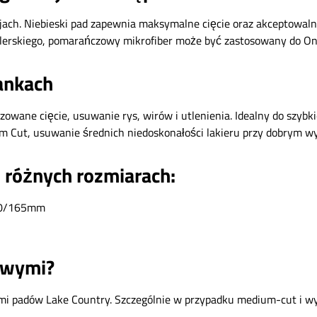
ach. Niebieski pad zapewnia maksymalne cięcie oraz akceptowalny
olerskiego, pomarańczowy mikrofiber może być zastosowany do O
ankach
wane cięcie, usuwanie rys, wirów i utlenienia. Idealny do szybki
Cut, usuwanie średnich niedoskonałości lakieru przy dobrym w
 różnych rozmiarach:
150/165mm
owymi?
i padów Lake Country. Szczególnie w przypadku medium-cut i wyk