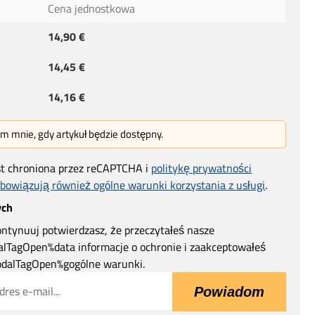
Cena jednostkowa
14,90 €
14,45 €
14,16 €
 mnie, gdy artykuł będzie dostępny.
st chroniona przez reCAPTCHA i
politykę prywatności
bowiązują również ogólne warunki korzystania z usługi
.
ych
ntynuuj potwierdzasz, że przeczytałeś nasze
lTagOpen%data informacje o ochronie i zaakceptowałeś
dalTagOpen%gogólne warunki.
Powiadom