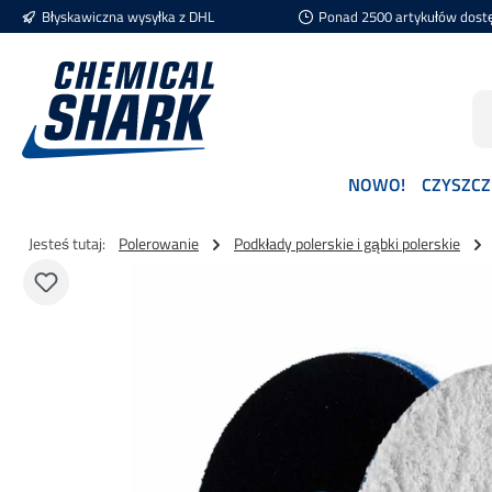
Błyskawiczna wysyłka z DHL
Ponad 2500 artykułów dost
ejdź do głównej zawartości
Przejdź do wyszukiwania
Przejdź do głównej nawigacji
NOWO!
CZYSZCZ
Jesteś tutaj:
Polerowanie
Podkłady polerskie i gąbki polerskie
Pomiń galerię zdjęć