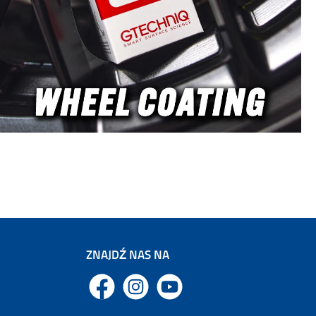
ny połysk z mocnymi
leksami światła.
cześnie pozostawia
 warstwę ochronną,
niącą lakier przed
wami środowiska.
All-in-One: polerka i
oka w jednym dla
ecznej pielęgnacji
lakieru.
ZNAJDŹ NAS NA
Facebook
Instagram
YouTube