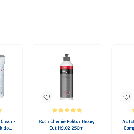
 gwiazdek
Średnia ocena 5 z 5 gwiazdek
Średnia 
 Clean -
Koch Chemie Politur Heavy
AETER
k do
Cut H9.02 250ml
Comp