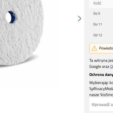
Ilość
Do
5
Do
11
Od
12
Powiadom
Ta witryna je
Google oraz
O
Ochrona dan
Wybierając ko
%pRivacyModa
nasze %toSmo