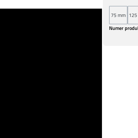
75 mm
125
Numer produ