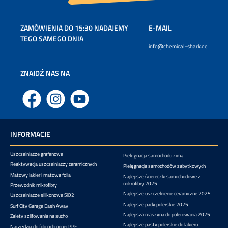
ZAMÓWIENIA DO 15:30 NADAJEMY
E-MAIL
TEGO SAMEGO DNIA
info@chemical-shark.de
ZNAJDŹ NAS NA
Facebook
Instagram
YouTube
INFORMACJE
Uszczelniacze grafenowe
Pielęgnacja samochodu zimą
Reaktywacja uszczelniaczy ceramicznych
Pielęgnacja samochodów zabytkowych
Matowy lakier i matowa folia
Najlepsze ściereczki samochodowe z
mikrofibry 2025
Przewodnik mikrofibry
Najlepsze uszczelnienie ceramiczne 2025
Uszczelniacze silikonowe SiO2
Najlepsze pady polerskie 2025
Surf City Garage Dash Away
Najlepsza maszyna do polerowania 2025
Zalety szlifowania na sucho
Najlepsze pasty polerskie do lakieru
Narzędzia do folii ochronnej PPF