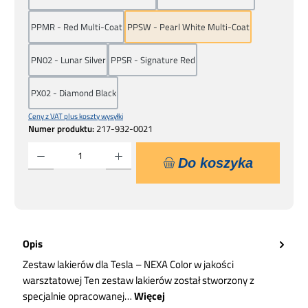
PPMR - Red Multi-Coat
PPSW - Pearl White Multi-Coat
PN02 - Lunar Silver
PPSR - Signature Red
PX02 - Diamond Black
Ceny z VAT plus koszty wysyłki
Numer produktu:
217-932-0021
Ilość produktu: Wprowadź żądaną ilość lub użyj przycisków, aby zwiększyć lub zmniejsz
Do koszyka
Opis
Zestaw lakierów dla Tesla – NEXA Color w jakości
warsztatowej Ten zestaw lakierów został stworzony z
specjalnie opracowanej…
Więcej