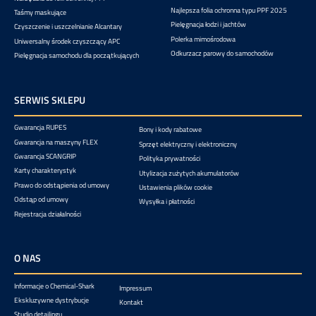
Najlepsza folia ochronna typu PPF 2025
Taśmy maskujące
Pielęgnacja łodzi i jachtów
Czyszczenie i uszczelnianie Alcantary
Polerka mimośrodowa
Uniwersalny środek czyszczący APC
Odkurzacz parowy do samochodów
Pielęgnacja samochodu dla początkujących
SERWIS SKLEPU
Gwarancja RUPES
Bony i kody rabatowe
Gwarancja na maszyny FLEX
Sprzęt elektryczny i elektroniczny
Gwarancja SCANGRIP
Polityka prywatności
Karty charakterystyk
Utylizacja zużytych akumulatorów
Prawo do odstąpienia od umowy
Ustawienia plików cookie
Odstąp od umowy
Wysyłka i płatności
Rejestracja działalności
O NAS
Informacje o Chemical-Shark
Impressum
Ekskluzywne dystrybucje
Kontakt
Studio detailingu