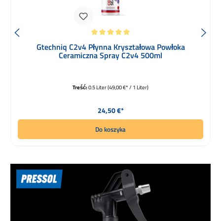
Średnia ocena 5 z 5 gwiazdek
Gtechniq C2v4 Płynna Kryształowa Powłoka
Ceramiczna Spray C2v4 500ml
Treść:
0.5 Liter
(49,00 €* / 1 Liter)
Cena regularna:
24,50 €*
Do koszyka