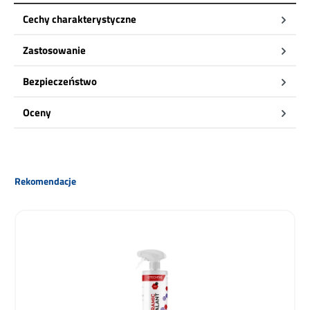
Cechy charakterystyczne
Zastosowanie
Bezpieczeństwo
Oceny
Pomiń galerię produktów
Rekomendacje