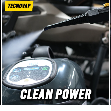
ste,
stały i kontrolowany
przy 
eczne
usuwanie lakieru czy powłoki
pełną
powłok i
ochronnej. Nawet przy
Zach
ów
wysokich obrotach, siła
kom
nacisku pozostaje
optym
e na
niezmienna, zachowując
zapobie
trwałe
efektywność cięcia.
baz
elka
Struktura komórkowa pianki
agresyw
zyjnego
jest zabezpieczona, co
Cut 
iskiem
zapewnia lepsze chłodzenie i
hybry
otowa –
minimalizuje kompresję. Na
Detai
ie bez
bazie doświadczeń z szybkim
piankę 
 pracy
usuwaniem defektów i
Pro T
elka –
polerkami 3D, Detail Passion
Super H
podgląd
opracował unikalne
defe
paktowa
właściwości swoich
Ther
 idealna
padów.DP Pro Therminator
Medium 
średni
white - Super Heavy Cut na
in One 
emności
poważne defekty lakieruDP
Ther
kcyjnym
Pro Therminator orange -
Medium
do
Medium Cut do One Step, All
polero
żych
in One i polerowania średnio
Pro T
tyczne
intensywnegoDP Pro
Wykończ
przy 1-
Therminator maroon -
na deli
istrach
Medium Polish do średnich
Heavy 