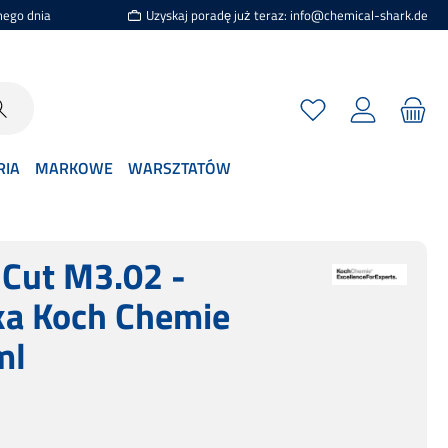
mego dnia
Uzyskaj poradę już teraz: info@chemical-shark.de
Masz 0 przedmioty n
RIA
MARKOWE
WARSZTATÓW
 Cut M3.02 -
ka Koch Chemie
ml
a: