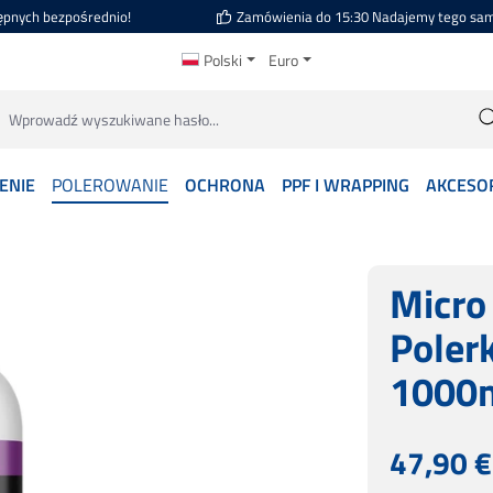
ępnych bezpośrednio!
Zamówienia do 15:30 Nadajemy tego sa
Polski
Euro
ENIE
POLEROWANIE
OCHRONA
PPF I WRAPPING
AKCESO
Micro
Poler
1000
Cena regularn
47,90 €