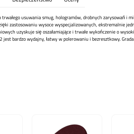
o trwałego usuwania smug, hologramów, drobnych zarysowań i mie
zięki zastosowaniu wysoce wyspecjalizowanych, ekstremalnie jed
iowych uzyskuje się oszałamiające i trwałe wykończenie o wysok
 jest bardzo wydajny, łatwy w polerowaniu i bezresztkowy. Gradacj