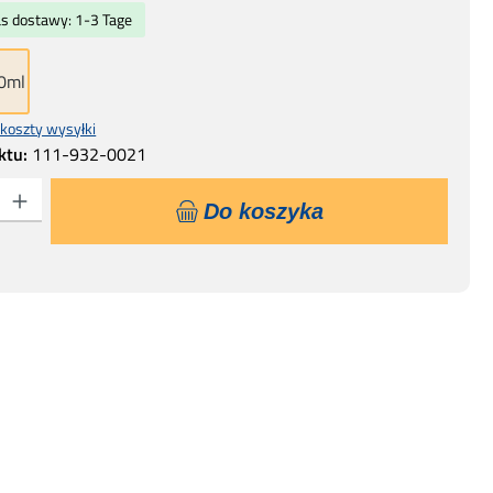
as dostawy: 1-3 Tage
0ml
 koszty wysyłki
ktu:
111-932-0021
 Wprowadź żądaną ilość lub użyj przycisków, aby zwiększyć lub zmniejszyć ilo
Do koszyka