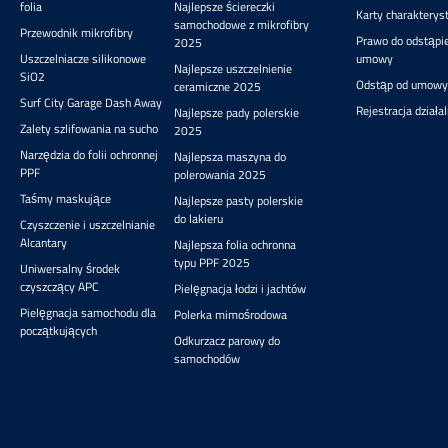
folia
Najlepsze ściereczki
Karty charakterys
ważne, by uniknąć 
samochodowe z mikrofibry
Przewodnik mikrofibry
przy różnych politu
Prawo do odstąpie
2025
środkach pielęgnacy
Uszczelniacze silikonowe
umowy
Najlepsze uszczelnienie
użyciu dokładnie 
SiO2
Odstąp od umowy
ceramiczne 2025
zakrętkę, aby zap
Surf City Garage Dash Away
zasychaniu i pozost
Rejestracja działa
Najlepsze pady polerskie
produktu. Ta butelk
Zalety szlifowania na sucho
2025
tylko praktyczność, 
Narzędzia do folii ochronnej
Najlepsza maszyna do
sprzymierzenie
PPF
polerowania 2025
organizacji i profes
wizerunku. Porz
Taśmy maskujące
Najlepsze pasty polerskie
precyzja i możli
do lakieru
Czyszczenie i uszczelnianie
wielokrotnego użytk
Alcantary
Najlepsza folia ochronna
ją niezbędnym nar
typu PPF 2025
każdego detailera –
Uniwersalny środek
amatora z wyso
czyszczący APC
Pielęgnacja łodzi i jachtów
wymaganiami, j
Pielęgnacja samochodu dla
Polerka mimośrodowa
profesjonalisty. Jeśli
początkujących
na skuteczności, czy
Odkurzacz parowy do
przejrzystości po
samochodów
pielęgnacji auta, 
Passion dozowni
niezawodny towar
Solidny, sprytn