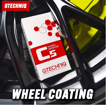
wysokich obrotach i
 wydajność cięcia.
owana struktura
órek umożliwia
alne chłodzenie i
ga zbiciu pianki. Na
ie doświadczeń z
nymi pastami Heavy
3D Car Care 510 i
dą 3D One Hybrid,
l Passion wzbogacił
o dodatkowe cechy.DP
herminator white –
eavy Cut na głębokie
kty lakieruDP Pro
minator orange –
Cut do One Step, All
i średnich pastDP Pro
minator maroon –
 Polish do średnich
wań i wykończeniaDP
herminator black –
enie i wysoki połysk
katne lakieryOd Super
Cut do doskonałego