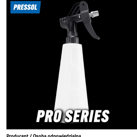
karoserii dzięki innowacyjnej
umożliwiając czy
dwustronnej strukturze.
skuteczne i bezpi
Jedna strona z długim
dozowanie politur, 
włosiem, miękka i delikatna
innych środk
– idealna na powierzchnie
pielęgnacyjnych. Wytrzymałe
wrażliwe jak lakier, lakier
HDPE – odporn
fortepianowy czy chrom.
chemikalia i długo
Druga strona z krótszym
użytkowanie But
włosiem skutecznie usuwa
wyciskana do precy
pasty, detailing i powłoki
dozowania pod nac
ochronne.Długa strona do
ręki Zakretka obr
delikatnych
zapewnia dozowan
powierzchniKrótkie włosie do
kapania i czystość
usuwania past i
Przezroczysta but
powłok420gsm dla wysokiej
pozwala na szybki 
absorpcjiBezszwowa
ilości środka Kom
krawędź, cięta
pojemność 250 ml –
ultradźwiękowoDostępna w
jako pojemnik po
Marine Blue i Ice Grey,
Dzięki 250 ml poj
pojedynczo lub zestaw 6
butelka jest perfe
szt.Materiały na najwyższym
rozwiązaniem 
poziomieDzięki unikalnej
porcjowania du
mieszance 70% poliestru i
opakowań na prak
30% poliamidu, Tough 2Face
dawki. Szczególnie 
Producent / Osoba odpowiedzialna
to rzadkość wśród mikrofibr.
lub 5-litrowych kan