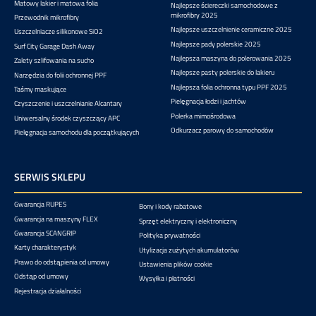
Matowy lakier i matowa folia
Najlepsze ściereczki samochodowe z
mikrofibry 2025
Przewodnik mikrofibry
Najlepsze uszczelnienie ceramiczne 2025
Uszczelniacze silikonowe SiO2
Najlepsze pady polerskie 2025
Surf City Garage Dash Away
Najlepsza maszyna do polerowania 2025
Zalety szlifowania na sucho
Najlepsze pasty polerskie do lakieru
Narzędzia do folii ochronnej PPF
Najlepsza folia ochronna typu PPF 2025
Taśmy maskujące
Pielęgnacja łodzi i jachtów
Czyszczenie i uszczelnianie Alcantary
Polerka mimośrodowa
Uniwersalny środek czyszczący APC
Odkurzacz parowy do samochodów
Pielęgnacja samochodu dla początkujących
SERWIS SKLEPU
Gwarancja RUPES
Bony i kody rabatowe
Gwarancja na maszyny FLEX
Sprzęt elektryczny i elektroniczny
Gwarancja SCANGRIP
Polityka prywatności
Karty charakterystyk
Utylizacja zużytych akumulatorów
Prawo do odstąpienia od umowy
Ustawienia plików cookie
Odstąp od umowy
Wysyłka i płatności
Rejestracja działalności