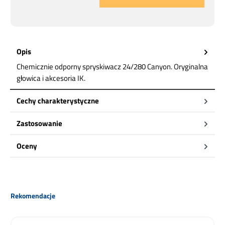
Opis
Chemicznie odporny spryskiwacz 24/280 Canyon. Oryginalna
głowica i akcesoria IK.
Cechy charakterystyczne
Zastosowanie
Oceny
Pomiń galerię produktów
Rekomendacje