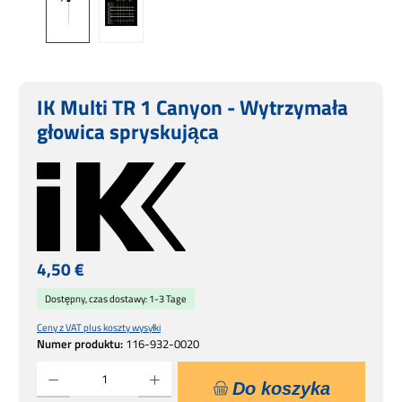
IK Multi TR 1 Canyon - Wytrzymała
głowica spryskująca
Cena regularna:
4,50 €
Dostępny, czas dostawy: 1-3 Tage
Ceny z VAT plus koszty wysyłki
Numer produktu:
116-932-0020
Ilość produktu: Wprowadź żądaną ilość lub użyj przycisków, aby zwiększyć lub zmniejsz
Do koszyka