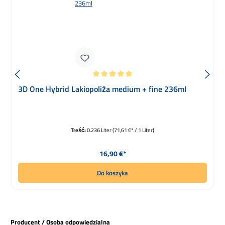
Średnia ocena 5 z 5 gwiazdek
3D One Hybrid Lakiopoliża medium + fine 236ml
Treść:
0.236 Liter
(71,61 €* / 1 Liter)
Cena regularna:
16,90 €*
Do koszyka
Producent / Osoba odpowiedzialna