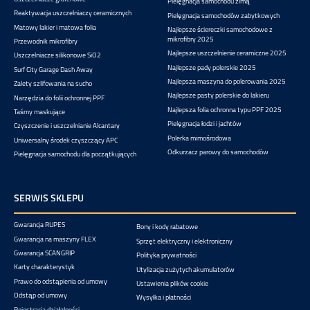
Pielęgnacja samochodu zimą
Reaktywacja uszczelniaczy ceramicznych
Pielęgnacja samochodów zabytkowych
Matowy lakier i matowa folia
Najlepsze ściereczki samochodowe z
mikrofibry 2025
Przewodnik mikrofibry
Najlepsze uszczelnienie ceramiczne 2025
Uszczelniacze silikonowe SiO2
Najlepsze pady polerskie 2025
Surf City Garage Dash Away
Najlepsza maszyna do polerowania 2025
Zalety szlifowania na sucho
Najlepsze pasty polerskie do lakieru
Narzędzia do folii ochronnej PPF
Najlepsza folia ochronna typu PPF 2025
Taśmy maskujące
Pielęgnacja łodzi i jachtów
Czyszczenie i uszczelnianie Alcantary
Polerka mimośrodowa
Uniwersalny środek czyszczący APC
Odkurzacz parowy do samochodów
Pielęgnacja samochodu dla początkujących
SERWIS SKLEPU
Gwarancja RUPES
Bony i kody rabatowe
Gwarancja na maszyny FLEX
Sprzęt elektryczny i elektroniczny
Gwarancja SCANGRIP
Polityka prywatności
Karty charakterystyk
Utylizacja zużytych akumulatorów
Prawo do odstąpienia od umowy
Ustawienia plików cookie
Odstąp od umowy
Wysyłka i płatności
Rejestracja działalności