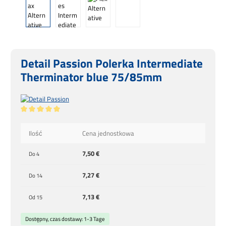
Detail Passion Polerka Intermediate
Therminator blue 75/85mm
Średnia ocena 5 z 5 gwiazdek
Ilość
Cena jednostkowa
7,50 €
Do
4
7,27 €
Do
14
7,13 €
Od
15
Dostępny, czas dostawy: 1-3 Tage