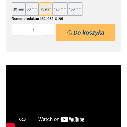
30 mm
50 mm
75 mm
125 mm
150 mm
Numer produktu:
452-932-0196
Ilość produktu: Wprowadź żądaną ilość lub użyj przycisków, aby zwiększyć lub zmniejsz
Do koszyka