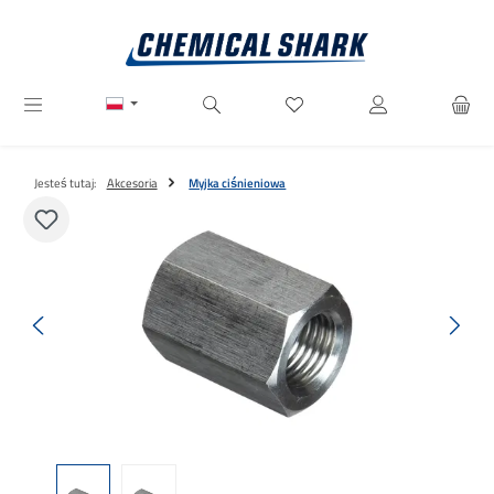
Przejdź do głównej zawartości
Masz 0 przedmioty na liście ż
Jesteś tutaj:
Akcesoria
Myjka ciśnieniowa
Pomiń galerię zdjęć