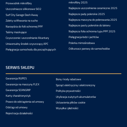
mikrofibry 2025
Przewodnik mikrofibry
Najlepsze uszczelnienie ceramiczne 2025
Uszczelniacze silikonowe SiO2
Najlepsze pady polerskie 2025
Surf City Garage Dash Away
Najlepsza maszyna do polerowania 2025
Zalety szlifowania na sucho
Najlepsze pasty polerskie do lakieru
Narzędzia do folii ochronnej PPF
Najlepsza folia ochronna typu PPF 2025
Taśmy maskujące
Pielęgnacja łodzi i jachtów
Czyszczenie i uszczelnianie Alcantary
Polerka mimośrodowa
Uniwersalny środek czyszczący APC
Odkurzacz parowy do samochodów
Pielęgnacja samochodu dla początkujących
SERWIS SKLEPU
Gwarancja RUPES
Bony i kody rabatowe
Gwarancja na maszyny FLEX
Sprzęt elektryczny i elektroniczny
Gwarancja SCANGRIP
Polityka prywatności
Karty charakterystyk
Utylizacja zużytych akumulatorów
Prawo do odstąpienia od umowy
Ustawienia plików cookie
Odstąp od umowy
Wysyłka i płatności
Rejestracja działalności