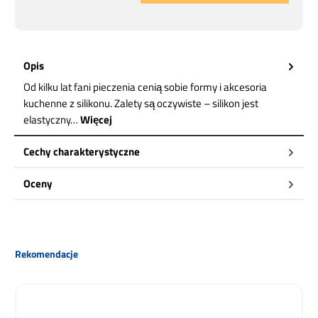
Opis
Od kilku lat fani pieczenia cenią sobie formy i akcesoria
kuchenne z silikonu. Zalety są oczywiste – silikon jest
elastyczny…
Więcej
Cechy charakterystyczne
Oceny
Pomiń galerię produktów
Rekomendacje