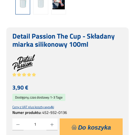
Detail Passion The Cup - Składany
miarka silikonowy 100ml
Średnia ocena 5 z 5 gwiazdek
Cena regularna:
3,90 €
Dostępny, czas dostawy: 1-3 Tage
Ceny z VAT plus koszty wysyłki
Numer produktu:
452-932-0136
Ilość produktu: Wprowadź żądaną ilość lub użyj przycisków, aby zwiększyć lub zmniejsz
Do koszyka