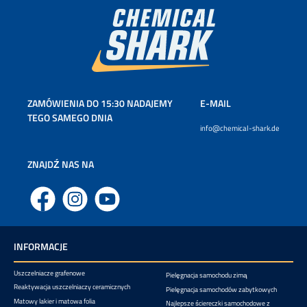
ZAMÓWIENIA DO 15:30 NADAJEMY
E-MAIL
TEGO SAMEGO DNIA
info@chemical-shark.de
ZNAJDŹ NAS NA
Facebook
Instagram
YouTube
INFORMACJE
Uszczelniacze grafenowe
Pielęgnacja samochodu zimą
Reaktywacja uszczelniaczy ceramicznych
Pielęgnacja samochodów zabytkowych
Matowy lakier i matowa folia
Najlepsze ściereczki samochodowe z