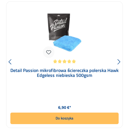
Średnia ocena 5 z 5 gwiazdek
Detail Passion mikrofibrowa ściereczka polerska Hawk
Edgeless niebieska 500gsm
Cena regularna:
6,90 €*
Do koszyka