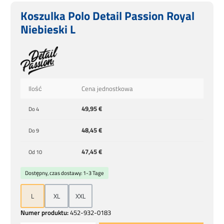
Koszulka Polo Detail Passion Royal
Niebieski L
Ilość
Cena jednostkowa
49,95 €
Do
4
48,45 €
Do
9
47,45 €
Od
10
Dostępny, czas dostawy: 1-3 Tage
L
XL
XXL
Numer produktu:
452-932-0183