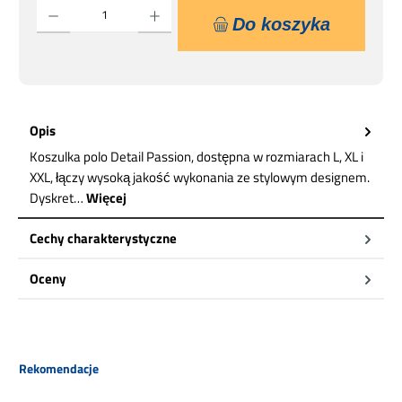
Ilość produktu: Wprowadź żądaną ilość lub użyj przycisków, aby zwiększyć lub zmniejsz
Do koszyka
Opis
Koszulka polo Detail Passion, dostępna w rozmiarach L, XL i
XXL, łączy wysoką jakość wykonania ze stylowym designem.
Dyskret…
Więcej
Cechy charakterystyczne
Oceny
Pomiń galerię produktów
Rekomendacje