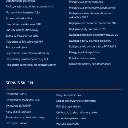
Uszczelniacze grafenowe
Pielęgnacja samochodu zimą
Reaktywacja uszczelniaczy ceramicznych
Pielęgnacja samochodów zabytkowych
Matowy lakier i matowa folia
Najlepsze ściereczki samochodowe z
mikrofibry 2025
Przewodnik mikrofibry
Najlepsze uszczelnienie ceramiczne 2025
Uszczelniacze silikonowe SiO2
Najlepsze pady polerskie 2025
Surf City Garage Dash Away
Najlepsza maszyna do polerowania 2025
Zalety szlifowania na sucho
Najlepsze pasty polerskie do lakieru
Narzędzia do folii ochronnej PPF
Najlepsza folia ochronna typu PPF 2025
Taśmy maskujące
Pielęgnacja łodzi i jachtów
Czyszczenie i uszczelnianie Alcantary
Polerka mimośrodowa
Uniwersalny środek czyszczący APC
Odkurzacz parowy do samochodów
Pielęgnacja samochodu dla początkujących
SERWIS SKLEPU
Gwarancja RUPES
Bony i kody rabatowe
Gwarancja na maszyny FLEX
Sprzęt elektryczny i elektroniczny
Gwarancja SCANGRIP
Polityka prywatności
Karty charakterystyk
Utylizacja zużytych akumulatorów
Prawo do odstąpienia od umowy
Ustawienia plików cookie
Odstąp od umowy
Wysyłka i płatności