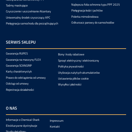
Najlepsza folia ochronna typu PPF 2025
Taśmy maskujące
Pielęgnacja łodzi i jachtów
Czyszczenie i uszczelnianie Alcantary
Polerka mimośrodowa
Uniwersalny środek czyszczący APC
Odkurzacz parowy do samochodów
Pielęgnacja samochodu dla początkujących
SERWIS SKLEPU
Gwarancja RUPES
Bony i kody rabatowe
Gwarancja na maszyny FLEX
Sprzęt elektryczny i elektroniczny
Gwarancja SCANGRIP
Polityka prywatności
Karty charakterystyk
Utylizacja zużytych akumulatorów
Prawo do odstąpienia od umowy
Ustawienia plików cookie
Odstąp od umowy
Wysyłka i płatności
Rejestracja działalności
O NAS
Informacje o Chemical-Shark
Impressum
Ekskluzywne dystrybucje
Kontakt
Studio detailingu