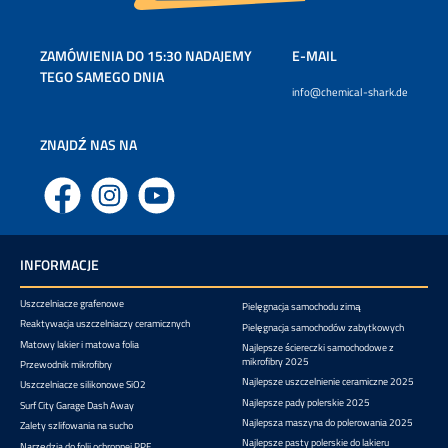
ZAMÓWIENIA DO 15:30 NADAJEMY
E-MAIL
TEGO SAMEGO DNIA
info@chemical-shark.de
ZNAJDŹ NAS NA
Facebook
Instagram
YouTube
INFORMACJE
Uszczelniacze grafenowe
Pielęgnacja samochodu zimą
Reaktywacja uszczelniaczy ceramicznych
Pielęgnacja samochodów zabytkowych
Matowy lakier i matowa folia
Najlepsze ściereczki samochodowe z
mikrofibry 2025
Przewodnik mikrofibry
Najlepsze uszczelnienie ceramiczne 2025
Uszczelniacze silikonowe SiO2
Najlepsze pady polerskie 2025
Surf City Garage Dash Away
Najlepsza maszyna do polerowania 2025
Zalety szlifowania na sucho
Najlepsze pasty polerskie do lakieru
Narzędzia do folii ochronnej PPF