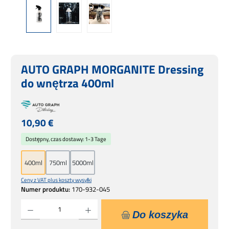
AUTO GRAPH MORGANITE Dressing
do wnętrza 400ml
Cena regularna:
10,90 €
Dostępny, czas dostawy: 1-3 Tage
400ml
750ml
5000ml
Ceny z VAT plus koszty wysyłki
Numer produktu:
170-932-045
Ilość produktu: Wprowadź żądaną ilość lub użyj przycisków, aby zwiększyć lub zmniejsz
Do koszyka