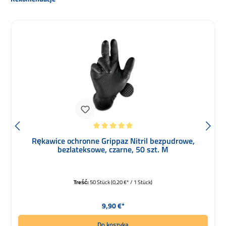
Średnia ocena 5 z 5 gwiazdek
Rękawice ochronne Grippaz Nitril bezpudrowe,
bezlateksowe, czarne, 50 szt. M
Treść:
50 Stück
(0,20 €* / 1 Stück)
Cena regularna:
9,90 €*
Do koszyka