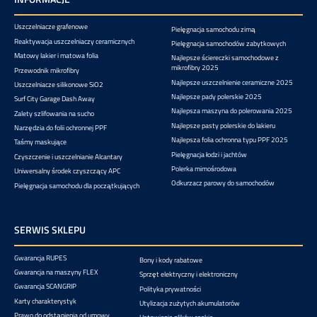
Uszczelniacze grafenowe
Pielęgnacja samochodu zimą
Reaktywacja uszczelniaczy ceramicznych
Pielęgnacja samochodów zabytkowych
Matowy lakier i matowa folia
Najlepsze ściereczki samochodowe z
mikrofibry 2025
Przewodnik mikrofibry
Najlepsze uszczelnienie ceramiczne 2025
Uszczelniacze silikonowe SiO2
Najlepsze pady polerskie 2025
Surf City Garage Dash Away
Najlepsza maszyna do polerowania 2025
Zalety szlifowania na sucho
Najlepsze pasty polerskie do lakieru
Narzędzia do folii ochronnej PPF
Najlepsza folia ochronna typu PPF 2025
Taśmy maskujące
Pielęgnacja łodzi i jachtów
Czyszczenie i uszczelnianie Alcantary
Polerka mimośrodowa
Uniwersalny środek czyszczący APC
Odkurzacz parowy do samochodów
Pielęgnacja samochodu dla początkujących
SERWIS SKLEPU
Gwarancja RUPES
Bony i kody rabatowe
Gwarancja na maszyny FLEX
Sprzęt elektryczny i elektroniczny
Gwarancja SCANGRIP
Polityka prywatności
Karty charakterystyk
Utylizacja zużytych akumulatorów
Prawo do odstąpienia od umowy