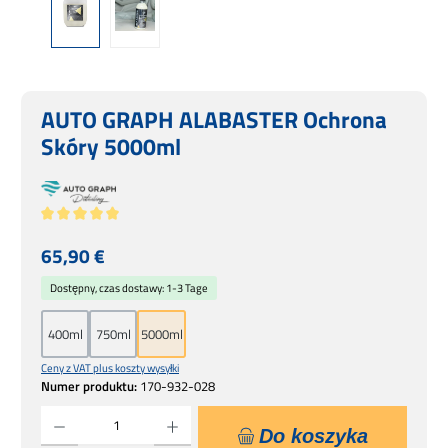
AUTO GRAPH ALABASTER Ochrona
Skóry 5000ml
Średnia ocena 5 z 5 gwiazdek
Cena regularna:
65,90 €
Dostępny, czas dostawy: 1-3 Tage
400ml
750ml
5000ml
Ceny z VAT plus koszty wysyłki
Numer produktu:
170-932-028
Ilość produktu: Wprowadź żądaną ilość lub użyj przycisków, aby zwiększyć lub zmniejsz
Do koszyka