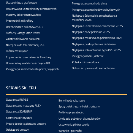
Uszczelniacze grafenowe
Pielęgnacja samochodu zimą
Reaktywacja uszczelniaczy ceramicznych
Pielęgnacja samochodów zabytkowych
Matowy lakier i matowa folia
Najlepsze ściereczki samochodowe z
mikrofibry 2025
Przewodnik mikrofibry
Najlepsze uszczelnienie ceramiczne 2025
Uszczelniacze silikonowe SiO2
Najlepsze pady polerskie 2025
Surf City Garage Dash Away
Najlepsza maszyna do polerowania 2025
Zalety szlifowania na sucho
Najlepsze pasty polerskie do lakieru
Narzędzia do folii ochronnej PPF
Najlepsza folia ochronna typu PPF 2025
Taśmy maskujące
Pielęgnacja łodzi i jachtów
Czyszczenie i uszczelnianie Alcantary
Polerka mimośrodowa
Uniwersalny środek czyszczący APC
Odkurzacz parowy do samochodów
Pielęgnacja samochodu dla początkujących
SERWIS SKLEPU
Gwarancja RUPES
Bony i kody rabatowe
Gwarancja na maszyny FLEX
Sprzęt elektryczny i elektroniczny
Gwarancja SCANGRIP
Polityka prywatności
Karty charakterystyk
Utylizacja zużytych akumulatorów
Prawo do odstąpienia od umowy
Ustawienia plików cookie
Odstąp od umowy
Wysyłka i płatności