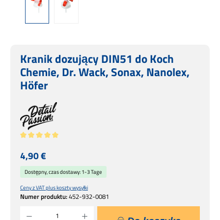
Kranik dozujący DIN51 do Koch
Chemie, Dr. Wack, Sonax, Nanolex,
Höfer
Średnia ocena 5 z 5 gwiazdek
Cena regularna:
4,90 €
Dostępny, czas dostawy: 1-3 Tage
Ceny z VAT plus koszty wysyłki
Numer produktu:
452-932-0081
Ilość produktu: Wprowadź żądaną ilość lub użyj przycisków, aby zwiększyć lub zmniejsz