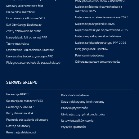
Pielęgnacja samochodów zabytkowych
Matowy lakier i matowa folia
Najlepsze ściereczki samochodowe z
mikrofibry 2025
Przewodnik mikrofibry
Najlepsze uszczelnienie ceramiczne 2025
Uszczelniacze silikonowe SiO2
Najlepsze pady polerskie 2025
Surf City Garage Dash Away
Najlepsza maszyna do polerowania 2025
Zalety szlifowania na sucho
Najlepsze pasty polerskie do lakieru
Narzędzia do folii ochronnej PPF
Najlepsza folia ochronna typu PPF 2025
Taśmy maskujące
Pielęgnacja łodzi i jachtów
Czyszczenie i uszczelnianie Alcantary
Polerka mimośrodowa
Uniwersalny środek czyszczący APC
Odkurzacz parowy do samochodów
Pielęgnacja samochodu dla początkujących
SERWIS SKLEPU
Gwarancja RUPES
Bony i kody rabatowe
Gwarancja na maszyny FLEX
Sprzęt elektryczny i elektroniczny
Gwarancja SCANGRIP
Polityka prywatności
Karty charakterystyk
Utylizacja zużytych akumulatorów
Prawo do odstąpienia od umowy
Ustawienia plików cookie
Odstąp od umowy
Wysyłka i płatności
Rejestracja działalności