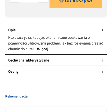
Do koszyka
Opis
Kto oszczędza, kupując ekonomiczne opakowania o
pojemności 5 litrów, zna problem: jak bez rozlewania przelać
chemię do butel…
Więcej
Cechy charakterystyczne
Oceny
Pomiń galerię produktów
Rekomendacje