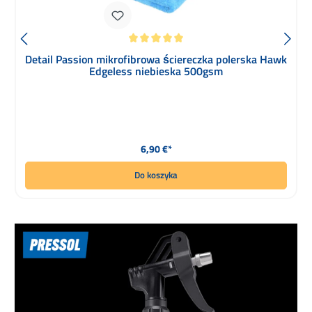
Średnia ocena 5 z 5 gwiazdek
Detail Passion mikrofibrowa ściereczka polerska Hawk
Edgeless niebieska 500gsm
Cena regularna:
6,90 €*
Do koszyka