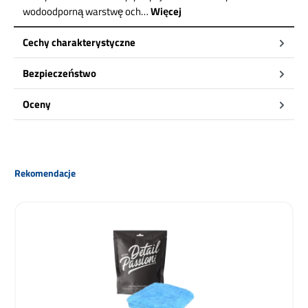
wodoodporną warstwę och…
Więcej
Cechy charakterystyczne
Bezpieczeństwo
Oceny
Pomiń galerię produktów
Rekomendacje