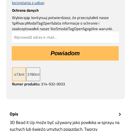
korzystania z usługi
.
Ochrona danych
Wybierając kontynuuj potwierdzasz, że przeczytałeś nasze
%pRivacyModalTagOpen%data informacje o ochronie i
zaakceptowałeś nasze %toSmodalTagOpen%gogólne warunki.
Powiadom
473ml
3780ml
Numer produktu:
314-932-0033
Opis
3D Bead it Up może być używany jako powłoka w sprayu na
suchych lub świeżo umytych pojazdach. Tworzy