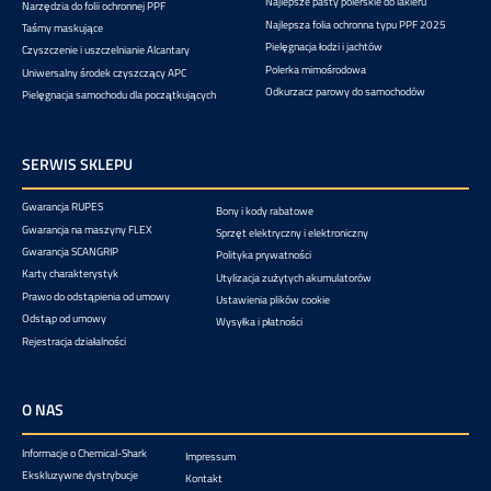
Najlepsze pasty polerskie do lakieru
Narzędzia do folii ochronnej PPF
Najlepsza folia ochronna typu PPF 2025
Taśmy maskujące
Pielęgnacja łodzi i jachtów
Czyszczenie i uszczelnianie Alcantary
Polerka mimośrodowa
Uniwersalny środek czyszczący APC
Odkurzacz parowy do samochodów
Pielęgnacja samochodu dla początkujących
SERWIS SKLEPU
Gwarancja RUPES
Bony i kody rabatowe
Gwarancja na maszyny FLEX
Sprzęt elektryczny i elektroniczny
Gwarancja SCANGRIP
Polityka prywatności
Karty charakterystyk
Utylizacja zużytych akumulatorów
Prawo do odstąpienia od umowy
Ustawienia plików cookie
Odstąp od umowy
Wysyłka i płatności
Rejestracja działalności
O NAS
Informacje o Chemical-Shark
Impressum
Ekskluzywne dystrybucje
Kontakt