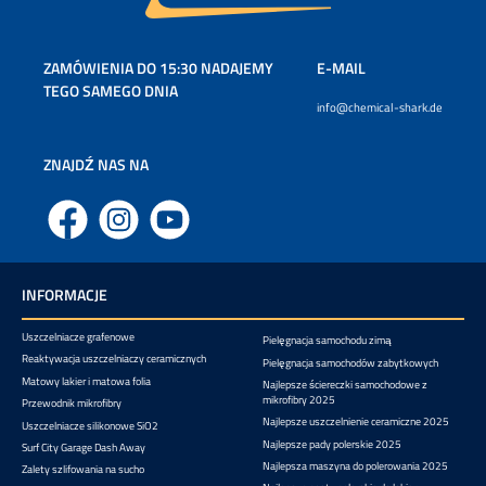
ZAMÓWIENIA DO 15:30 NADAJEMY
E-MAIL
TEGO SAMEGO DNIA
info@chemical-shark.de
ZNAJDŹ NAS NA
Facebook
Instagram
YouTube
INFORMACJE
Uszczelniacze grafenowe
Pielęgnacja samochodu zimą
Reaktywacja uszczelniaczy ceramicznych
Pielęgnacja samochodów zabytkowych
Matowy lakier i matowa folia
Najlepsze ściereczki samochodowe z
mikrofibry 2025
Przewodnik mikrofibry
Najlepsze uszczelnienie ceramiczne 2025
Uszczelniacze silikonowe SiO2
Najlepsze pady polerskie 2025
Surf City Garage Dash Away
Najlepsza maszyna do polerowania 2025
Zalety szlifowania na sucho