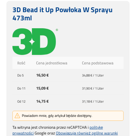
3D Bead it Up Powłoka W Sprayu
473ml
Ilość
Cena jednostkowa
Cena podstawowa
16,50 €
Do
5
34,88 € / 1 Liter
15,09 €
Do
11
31,90 € / 1 Liter
14,75 €
Od
12
31,18 € / 1 Liter
Powiadom mnie, gdy artykuł będzie dostępny.
Ta witryna jest chroniona przez reCAPTCHA i
politykę
prywatności
Google oraz
Obowiązują również ogólne warunki