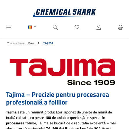
Sari la conținutul principal
Aveți 0 articole din lista de dor
You are here:
Mărci
TAJIMA
Tajima – Precizie pentru procesarea
profesională a foliilor
Tajima
este un renumit producător japonez de unelte de mână de
înaltă calitate, cu peste
100 de ani de experiență
. În special în
procesarea foliilor
, Tajima se bucură de o reputație excelentă – mai
ales datorită
cutter-ului TAJIMA Art Blade cu lamă de 30°
. Acest