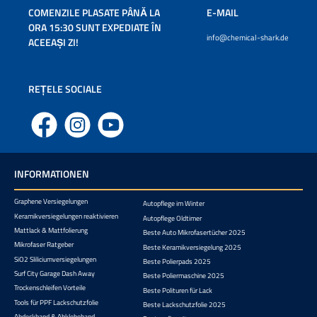
COMENZILE PLASATE PÂNĂ LA
E-MAIL
ORA 15:30 SUNT EXPEDIATE ÎN
info@chemical-shark.de
ACEEAȘI ZI!
REȚELE SOCIALE
Facebook
Instagram
YouTube
INFORMATIONEN
Graphene Versiegelungen
Autopflege im Winter
Keramikversiegelungen reaktivieren
Autopflege Oldtimer
Mattlack & Mattfolierung
Beste Auto Mikrofasertücher 2025
Mikrofaser Ratgeber
Beste Keramikversiegelung 2025
SiO2 Sliliciumversiegelungen
Beste Polierpads 2025
Surf City Garage Dash Away
Beste Poliermaschine 2025
Trockenschleifen Vorteile
Beste Polituren für Lack
Tools für PPF Lackschutzfolie
Beste Lackschutzfolie 2025
Abdeckband & Abklebeband