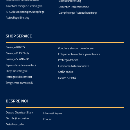
Bootsaufbereitung
Alcantara reinigen & versiegeln
Exzenter-Poliermaschine
APC Allzweckreiniger Autopflege
Dampfreiniger Autoaufbereitung
Autopflege Einstieg
SHOP SERVICE
Garanție RUPES
Vouchere și coduri de reducere
Garanția FLEX Tools
Echipamente electrice și electronice
Garanția SCANGRIP
Protecția datelor
Fișe cu date de securitate
Eliminarea bateriilor uzate
Drept de retragere
Setări cookie
Retragere din contract
Livrare & Plată
Înregistrare comercială
DESPRE NOI
Despre Chemical-Shark
Informații legale
Distribuții exclusive
Contact
Detailingstudio