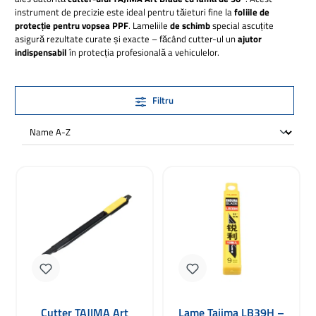
instrument de precizie este ideal pentru tăieturi fine la
foliile de
protecție pentru vopsea PPF
. Lameliile
de schimb
special ascuțite
asigură rezultate curate și exacte – făcând cutter-ul un
ajutor
indispensabil
în protecția profesională a vehiculelor.
Filtru
Cutter TAJIMA Art
Lame Tajima LB39H –