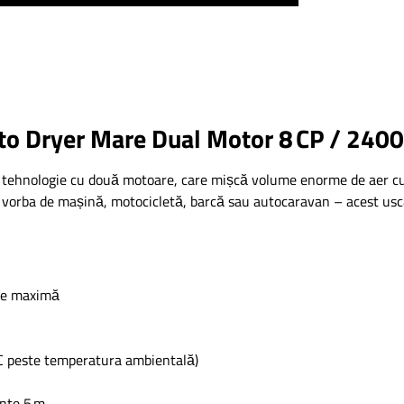
to Dryer Mare Dual Motor 8 CP / 240
tehnologie cu două motoare, care mișcă volume enorme de aer cu 8
ste vorba de mașină, motocicletă, barcă sau autocaravan – acest us
ate maximă
 °C peste temperatura ambientală)
nte 5 m