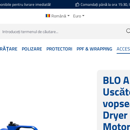
onibile pentru livrare imediată!
Comandați până la ora 15:30, l
Română
Euro
RĂȚARE
POLIZARE
PROTECTORI
PPF & WRAPPING
ACCES
BLO A
Uscăt
vopse
Dryer
Motor