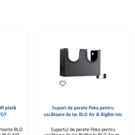
IR plată
Suport de perete Poka pentru
/GT
uscătoare de lac BLO Air & BigBoi mic
ormante BLO
Suportul de perete Poka pentru
a BLO AIR
uscătoare de lac BigBoi și BLO Air mic