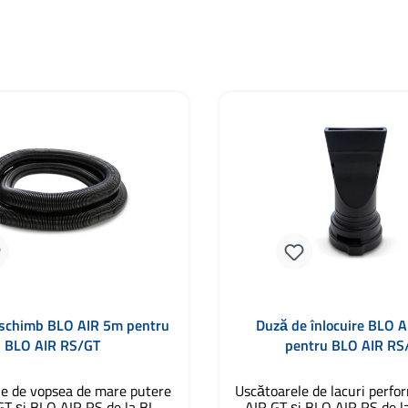
schimb BLO AIR 5m pentru
Duză de înlocuire BLO A
BLO AIR RS/GT
pentru BLO AIR RS
e de vopsea de mare putere
Uscătoarele de lacuri perf
T și BLO AIR RS de la BLO
AIR GT și BLO AIR RS de l