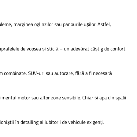
leme, marginea oglinzilor sau panourile ușilor. Astfel,
uprafețele de vopsea și sticlă – un adevărat câștig de confort
cum combinate, SUV-uri sau autocare, fără a fi necesară
mentul motor sau altor zone sensibile. Chiar și apa din spații
iștii în detailing și iubitorii de vehicule exigenți.