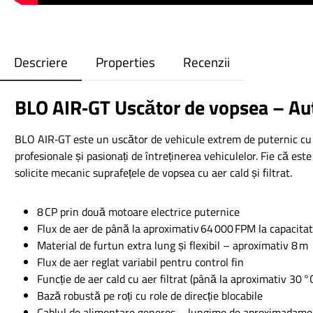
Descriere
Properties
Recenzii
BLO AIR‑GT Uscător de vopsea – Au
BLO AIR‑GT este un uscător de vehicule extrem de puternic cu 
profesionale și pasionați de întreținerea vehiculelor. Fie că e
solicite mecanic suprafețele de vopsea cu aer cald și filtrat.
8 CP prin două motoare electrice puternice
Flux de aer de până la aproximativ 64 000 FPM la capacit
Material de furtun extra lung și flexibil – aproximativ 8 m
Flux de aer reglat variabil pentru control fin
Funcție de aer cald cu aer filtrat (până la aproximativ 30
Bază robustă pe roți cu role de direcție blocabile
Cablul de alimentare generos – lungime de aproximadame