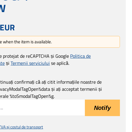
W
 EUR
e when the item is available.
te protejat de reCAPTCHA și Google
Politica de
ate
și
Termenii serviciului
se aplică.
inuați confirmați că ați citit informațiile noastre de
ivacyModalTagOpen%data și ați acceptat termenii și
nerale %toSmodalTagOpen%g.
Notify
 TVA și costul de transport