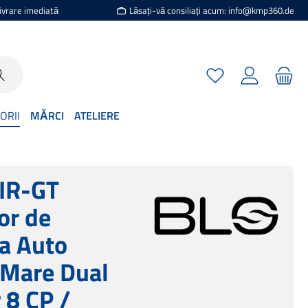
ivrare imediată
Lăsați-vă consiliați acum: info@kmp360.de
Aveți 0 articole din l
ORII
MĂRCI
ATELIERE
IR-GT
or de
a Auto
 Mare Dual
 8 CP /