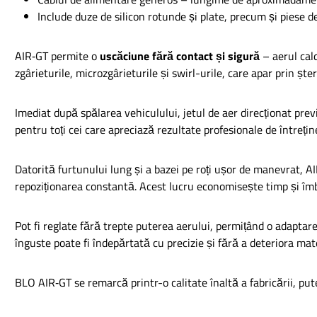
Include duze de silicon rotunde și plate, precum și piese 
AIR‑GT permite o
uscăciune fără contact și sigură
– aerul cald
zgârieturile, microzgârieturile și swirl-urile, care apar prin ște
Imediat după spălarea vehiculului, jetul de aer direcționat prev
pentru toți cei care apreciază rezultate profesionale de întrețin
Datorită furtunului lung și a bazei pe roți ușor de manevrat, A
repoziționarea constantă. Acest lucru economisește timp și îmb
Pot fi reglate fără trepte puterea aerului, permițând o adaptar
înguste poate fi îndepărtată cu precizie și fără a deteriora mate
BLO AIR‑GT se remarcă printr-o calitate înaltă a fabricării, pute