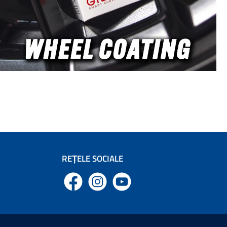
vizibilitate în garajul de detailing.
Această variantă este ideală pentru
modele mici cu motor simplu, cum ar fi
BigBoi BlowR Mini sau BLO Air-RS.
Pentru dispozitive mai mari cu
motoare duble, există o versiune XL
corespunzătoare a suportului.
Caracteristici ale suportului de perete
Poka Oțel de calitate superioară –
grosime de 1,5 mm Pulverbeschicht
pentru protecție suplimentară Zincat –
rezistent la rugină și chimice Cu cârlig
integrat pentru depozitarea cablului
Potrivit pentru dispozitive cu max. 135
mm lățime a carcasei Ideal pentru
uscătoare de lac cu motor simplu
Dimensiuni lungime: 24 cm înălțime:
16 cm Atenție: Produsul este livrat
REȚELE SOCIALE
fără material de montaj.
Facebook
Instagram
YouTube