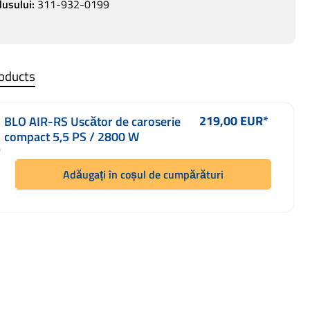
usului:
311-932-0199
roducts
219,00 EUR*
BLO AIR-RS Uscător de caroserie
Preț obișnuit:
compact 5,5 PS / 2800 W
Adăugați în coșul de cumpărături