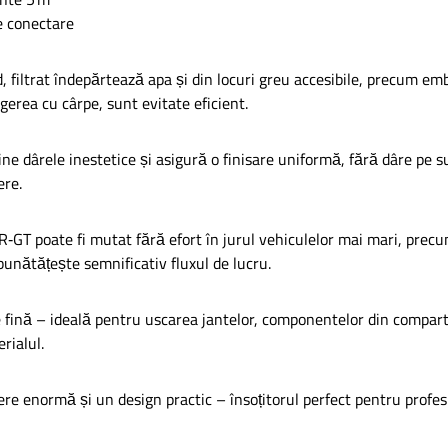
de conectare
, filtrat îndepărtează apa și din locuri greu accesibile, precum emb
rgerea cu cârpe, sunt evitate eficient.
ine dârele inestetice și asigură o finisare uniformă, fără dâre pe s
ere.
IR‑GT poate fi mutat fără efort în jurul vehiculelor mai mari, pre
unătățește semnificativ fluxul de lucru.
e fină – ideală pentru uscarea jantelor, componentelor din comparti
rialul.
re enormă și un design practic – însoțitorul perfect pentru profesion