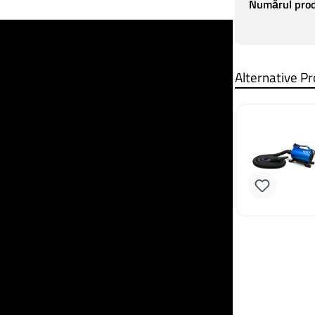
Numărul prod
Alternative P