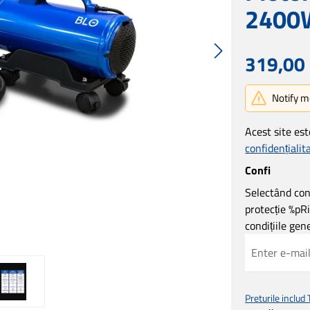
2400
Preț obișnuit:
319,00
Notify m
Acest site es
confidențialit
Confi
Selectând cont
protecție %pR
condițiile ge
Preturile includ