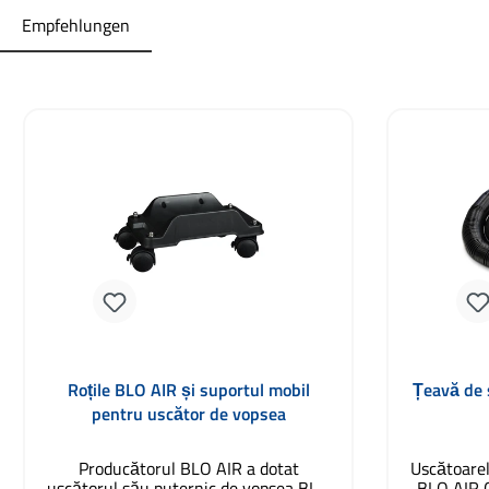
Empfehlungen
Sari peste galeria de produse
Roțile BLO AIR și suportul mobil
Țeavă de 
pentru uscător de vopsea
Producătorul BLO AIR a dotat
Uscătoarel
uscătorul său puternic de vopsea BLO
BLO AIR G